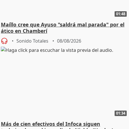
01:48
Maíllo cree que Ayuso "saldrá mal parada" por el
ático en Chamberí
Sonido Totales
08/08/2026
01:34
Más de cien efectivos del Infoca siguen