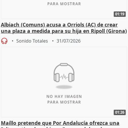
01:19
Albiach (Comuns) acusa a Orriols (AC) de crear
una plaza a medida para su hija en Ripoll (Girona)
Sonido Totales
31/07/2026
01:26
Maíllo pretende que Por Andalucía ofrezca una