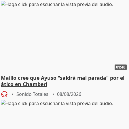
01:48
Maíllo cree que Ayuso "saldrá mal parada" por el
ático en Chamberí
Sonido Totales
08/08/2026