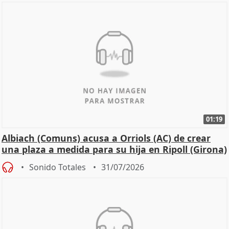
01:19
Albiach (Comuns) acusa a Orriols (AC) de crear
una plaza a medida para su hija en Ripoll (Girona)
Sonido Totales
31/07/2026