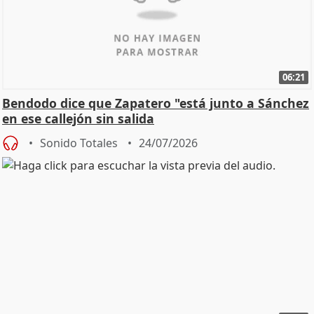
06:21
Bendodo dice que Zapatero "está junto a Sánchez
en ese callejón sin salida
Sonido Totales
24/07/2026