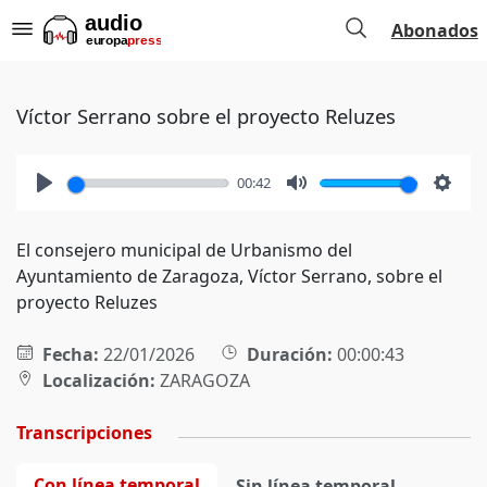
Abonados
Víctor Serrano sobre el proyecto Reluzes
00:42
Play
Mute
Setti
El consejero municipal de Urbanismo del
Ayuntamiento de Zaragoza, Víctor Serrano, sobre el
proyecto Reluzes
Fecha:
22/01/2026
Duración:
00:00:43
Localización:
ZARAGOZA
Transcripciones
Con línea temporal
Sin línea temporal