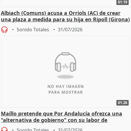
01:19
Albiach (Comuns) acusa a Orriols (AC) de crear
una plaza a medida para su hija en Ripoll (Girona)
Sonido Totales
31/07/2026
01:26
Maíllo pretende que Por Andalucía ofrezca una
"alternativa de gobierno" con su labor de
oposición
Sonido Totales
31/07/2026