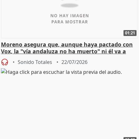
01:21
Moreno asegura que, aunque haya pactado con
Vox, la "vía andaluza no ha muerto" ni él va a
"cambiar"
Sonido Totales
22/07/2026