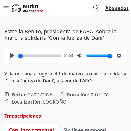
Abonados
Estrella Benito, presidenta de FARO, sobre la
marcha solidaria 'Con la fuerza de Dani'
01:06
Play
Mute
Setti
Villamediana acogerá el 1 de marzo la marcha solidaria
'Con la fuerza de Dani', a favor de FARO
Fecha:
22/01/2026
Duración:
00:01:06
Localización:
LOGROÑO
Transcripciones
Con línea temporal
Sin línea temporal