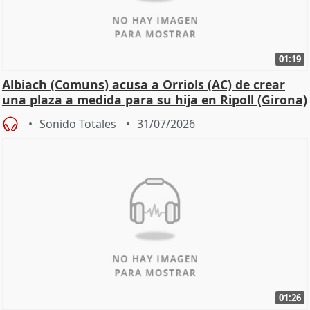
01:19
Albiach (Comuns) acusa a Orriols (AC) de crear
una plaza a medida para su hija en Ripoll (Girona)
Sonido Totales
31/07/2026
01:26