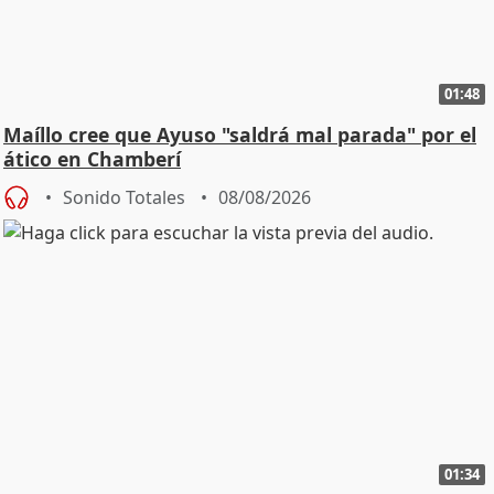
01:48
Maíllo cree que Ayuso "saldrá mal parada" por el
ático en Chamberí
Sonido Totales
08/08/2026
01:34