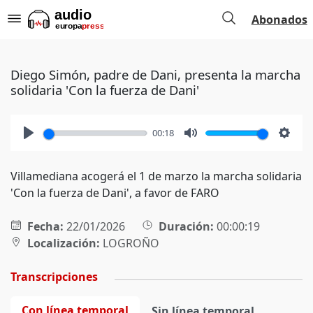
Abonados
Diego Simón, padre de Dani, presenta la marcha
solidaria 'Con la fuerza de Dani'
00:18
Play
Mute
Setti
Villamediana acogerá el 1 de marzo la marcha solidaria
'Con la fuerza de Dani', a favor de FARO
Fecha:
22/01/2026
Duración:
00:00:19
Localización:
LOGROÑO
Transcripciones
Con línea temporal
Sin línea temporal