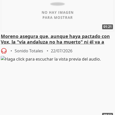
01:21
Moreno asegura que, aunque haya pactado con
Vox, la "vía andaluza no ha muerto" ni él va a
"cambiar"
Sonido Totales
22/07/2026