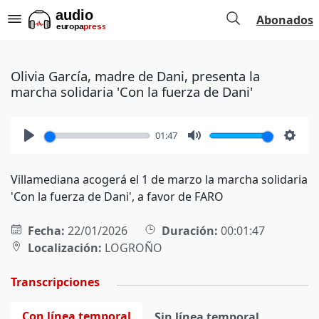
Abonados
Olivia García, madre de Dani, presenta la
marcha solidaria 'Con la fuerza de Dani'
01:47
Play
Mute
Setti
Villamediana acogerá el 1 de marzo la marcha solidaria
'Con la fuerza de Dani', a favor de FARO
Fecha:
22/01/2026
Duración:
00:01:47
Localización:
LOGROÑO
Transcripciones
Con línea temporal
Sin línea temporal