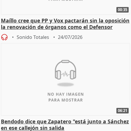
00:35
Maíllo cree que PP y Vox pactarán sin la oposición
la renovación de órganos como el Defensor
Sonido Totales
24/07/2026
06:21
Bendodo dice que Zapatero "está junto a Sánchez
en ese callejón sin salida