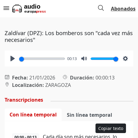
Abonados
Zaldívar (DPZ): Los bomberos son "cada vez más
necesarios"
00:13
Play
Mute
Setti
Fecha:
21/01/2026
Duración:
00:00:13
Localización:
ZARAGOZA
Transcripciones
Con línea temporal
Sin línea temporal
Copiar texto
Cada día son más necesarios, lo
00:00 - 00:13