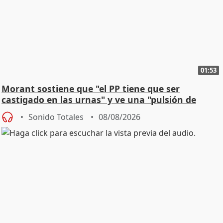
01:53
Morant sostiene que "el PP tiene que ser
castigado en las urnas" y ve una "pulsión de
cambio"
Sonido Totales
08/08/2026