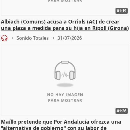
01:19
Albiach (Comuns) acusa a Orriols (AC) de crear
una plaza a medida para su hija en Ripoll (Girona)
Sonido Totales
31/07/2026
01:26
Maíllo pretende que Por Andalucía ofrezca una
"alternativa de gobierno" con su labor de