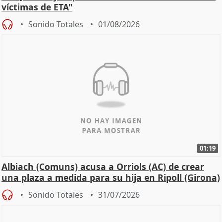
víctimas de ETA"
Sonido Totales
01/08/2026
01:19
Albiach (Comuns) acusa a Orriols (AC) de crear
una plaza a medida para su hija en Ripoll (Girona)
Sonido Totales
31/07/2026