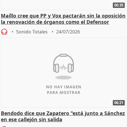
00:35
Maíllo cree que PP y Vox pactarán sin la oposición
la renovación de órganos como el Defensor
Sonido Totales
24/07/2026
06:21
Bendodo dice que Zapatero "está junto a Sánchez
en ese callejón sin salida