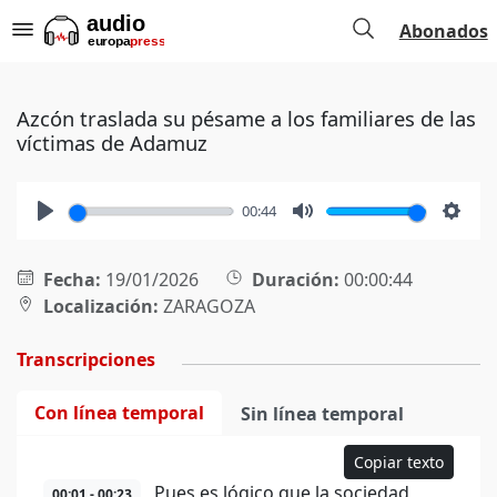
Abonados
Azcón traslada su pésame a los familiares de las
víctimas de Adamuz
00:44
Play
Mute
Setti
Fecha:
19/01/2026
Duración:
00:00:44
Localización:
ZARAGOZA
Transcripciones
Con línea temporal
Sin línea temporal
Copiar texto
Pues es lógico que la sociedad
00:01 - 00:23