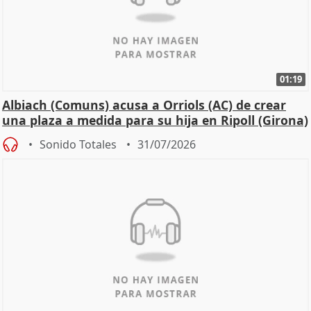
01:19
Albiach (Comuns) acusa a Orriols (AC) de crear
una plaza a medida para su hija en Ripoll (Girona)
Sonido Totales
31/07/2026