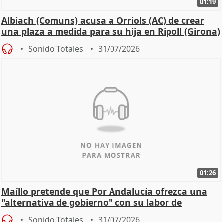
01:19
Albiach (Comuns) acusa a Orriols (AC) de crear
una plaza a medida para su hija en Ripoll (Girona)
Sonido Totales
31/07/2026
01:26
Maíllo pretende que Por Andalucía ofrezca una
"alternativa de gobierno" con su labor de
oposición
Sonido Totales
31/07/2026