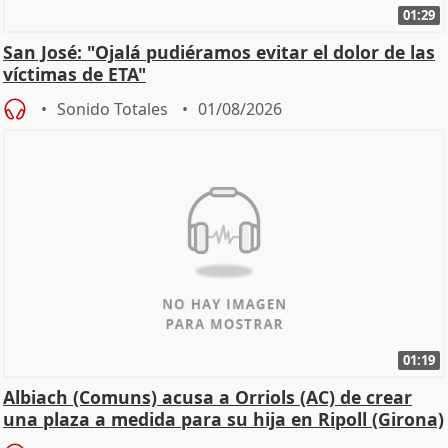
01:29
San José: "Ojalá pudiéramos evitar el dolor de las
víctimas de ETA"
Sonido Totales
01/08/2026
01:19
Albiach (Comuns) acusa a Orriols (AC) de crear
una plaza a medida para su hija en Ripoll (Girona)