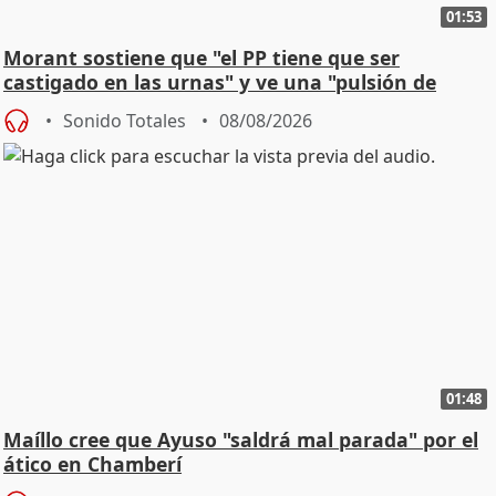
01:53
Morant sostiene que "el PP tiene que ser
castigado en las urnas" y ve una "pulsión de
cambio"
Sonido Totales
08/08/2026
01:48
Maíllo cree que Ayuso "saldrá mal parada" por el
ático en Chamberí