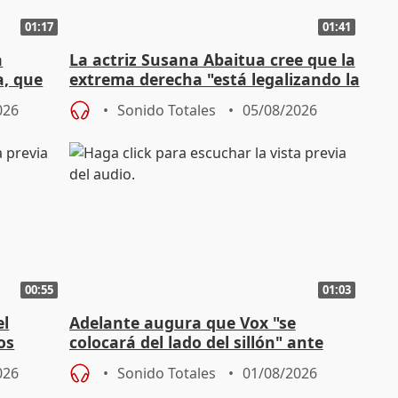
01:17
01:41
a
La actriz Susana Abaitua cree que la
a, que
extrema derecha "está legalizando la
homofobia"
026
Sonido Totales
05/08/2026
00:55
01:03
el
Adelante augura que Vox "se
os
colocará del lado del sillón" ante
es
iniciativas de la oposición
026
Sonido Totales
01/08/2026