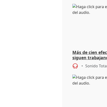
Más de cien efec
siguen trabajand
Niebla (Huelva)
Sonido Tota