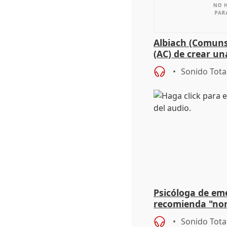
Albiach (Comuns
(AC) de crear un
para su hija en R
Sonido Tota
Psicóloga de em
recomienda "nor
síntomas tras su
Sonido Tota