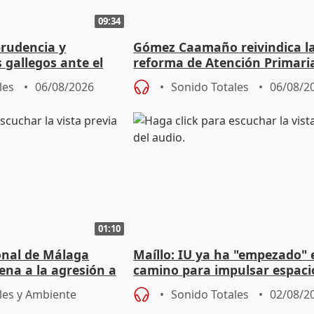
09:34
prudencia y
Gómez Caamaño reivindica l
s gallegos ante el
reforma de Atención Primari
e agosto
reforzará la autogestión
les
06/08/2026
Sonido Totales
06/08/2
01:10
ional de Málaga
Maíllo: IU ya ha "empezado" 
ena a la agresión a
camino para impulsar espaci
de Urgencias
unitarios para las municipal
les y Ambiente
Sonido Totales
02/08/2