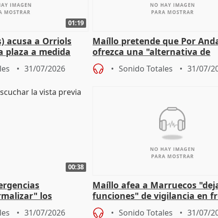
01:19
) acusa a Orriols
Maíllo pretende que Por And
a plaza a medida
ofrezca una "alternativa de
ipoll (Girona)
gobierno" con su labor de op
les
31/07/2026
Sonido Totales
31/07/2
00:38
ergencias
Maíllo afea a Marruecos "dej
malizar" los
funciones" de vigilancia en f
frir un incendio
con Ceuta
les
31/07/2026
Sonido Totales
31/07/2