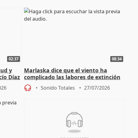
02:37
08:34
tud y
Marlaska dice que el viento ha
cío Díaz
complicado las labores de extinción
durante la madrugada
026
Sonido Totales
27/07/2026