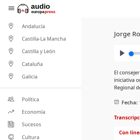
Andalucía
Jorge R
Castilla-La Mancha
Castilla y León
Play
Cataluña
El consejer
Galicia
iniciativa
Regional de
Política
Fecha:
Economía
Transcrip
Sucesos
Con lín
Cultura