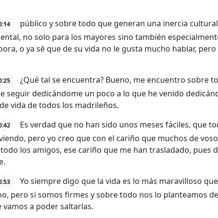
público y sobre todo que generan una inercia cultural
0:14
ntal, no solo para los mayores sino también especialmente
pora, o ya sé que de su vida no le gusta mucho hablar, per
¿Qué tal se encuentra? Bueno, me encuentro sobre t
0:25
e seguir dedicándome un poco a lo que he venido dedicánd
 de vida de todos los madrileños.
Es verdad que no han sido unos meses fáciles, que to
0:42
iviendo, pero yo creo que con el cariño que muchos de vos
 todo los amigos, ese cariño que me han trasladado, pues 
e.
Yo siempre digo que la vida es lo más maravilloso qu
0:53
no, pero si somos firmes y sobre todo nos lo planteamos de
 vamos a poder saltarlas.