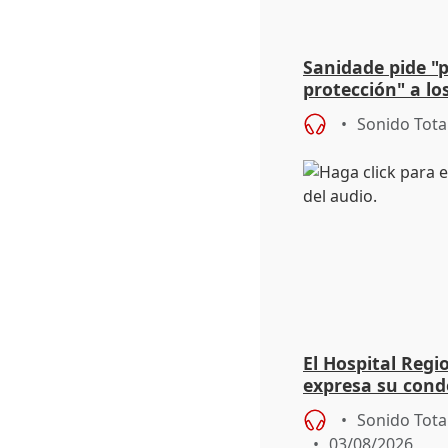
Sanidade pide "
protección" a lo
eclipse del 12 d
Sonido Tota
El Hospital Reg
expresa su cond
dos enfermeras 
Sonido Tota
03/08/2026