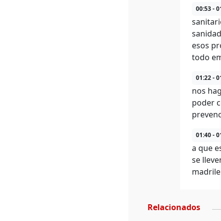
00:53 - 0
sanitar
sanidad
esos pr
todo em
01:22 - 0
nos hag
poder c
prevenc
01:40 - 0
a que e
se llev
madrile
Relacionados