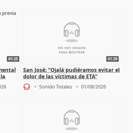
01:25
01:29
mental
San José: "Ojalá pudiéramos evitar el
 la
dolor de las víctimas de ETA"
026
Sonido Totales
01/08/2026