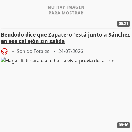
06:21
Bendodo dice que Zapatero "está junto a Sánchez
en ese callejón sin salida
Sonido Totales
24/07/2026
08:16