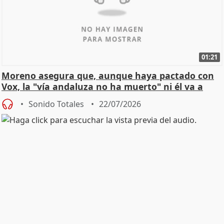
01:21
Moreno asegura que, aunque haya pactado con
Vox, la "vía andaluza no ha muerto" ni él va a
"cambiar"
Sonido Totales
22/07/2026