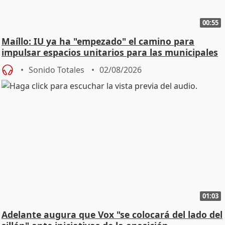
00:55
Maíllo: IU ya ha "empezado" el camino para
impulsar espacios unitarios para las municipales
Sonido Totales
02/08/2026
01:03
Adelante augura que Vox "se colocará del lado del