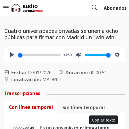
Abonados
Cuatro universidades privadas se unen a ocho
públicas para firmar con Madrid un "win win"
00:50
Play
Mute
Setti
Fecha:
12/01/2026
Duración:
00:00:51
Localización:
MADRID
Transcripciones
Con línea temporal
Sin línea temporal
Copiar texto
Es un convenio muy importante
00:00 - 00:49