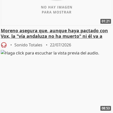
01:21
Moreno asegura que, aunque haya pactado con
Vox, la "vía andaluza no ha muerto" ni él va a
"cambiar"
Sonido Totales
22/07/2026
08:53