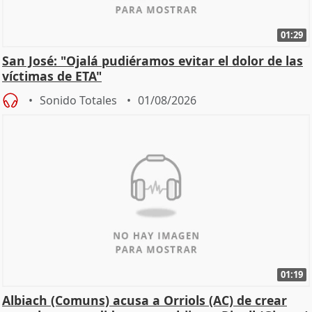
01:29
San José: "Ojalá pudiéramos evitar el dolor de las
víctimas de ETA"
Sonido Totales
01/08/2026
01:19
Albiach (Comuns) acusa a Orriols (AC) de crear