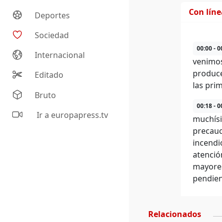
Con lín
Deportes
Sociedad
00:00 - 0
Internacional
venimos
produce
Editado
las pri
Bruto
00:18 - 0
Ir a europapress.tv
muchísi
precauc
incendi
atenció
mayores
pendien
Relacionados