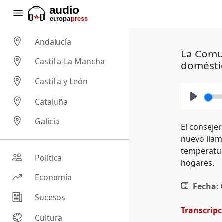
Andalucía
La Comun
Castilla-La Mancha
domésti
Castilla y León
Cataluña
Play
Galicia
El conseje
nuevo llam
temperatur
Política
hogares.
Economía
Fecha:
Sucesos
Transcrip
Cultura