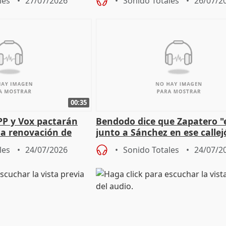
les
27/07/2026
Sonido Totales
26/07/2
00:35
PP y Vox pactarán
Bendodo dice que Zapatero "
 la renovación de
junto a Sánchez en ese callej
 Defensor
salida
les
24/07/2026
Sonido Totales
24/07/2