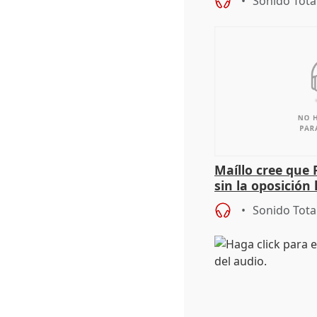
Sonido Tota
Maíllo cree que 
sin la oposición
órganos como el
Sonido Tota