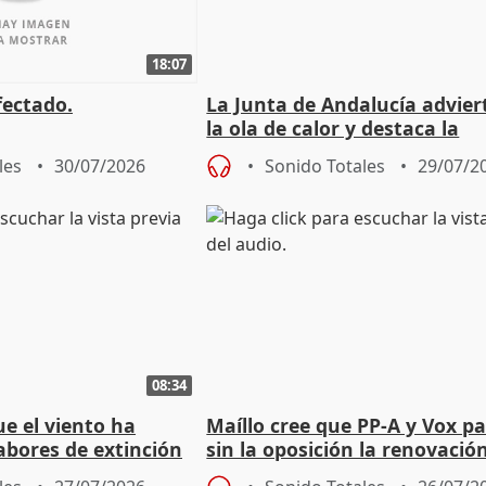
18:07
fectado.
La Junta de Andalucía advier
la ola de calor y destaca la
importancia de la prevenció
les
30/07/2026
Sonido Totales
29/07/2
08:34
e el viento ha
Maíllo cree que PP-A y Vox p
abores de extinción
sin la oposición la renovació
rugada
órganos como el Defensor