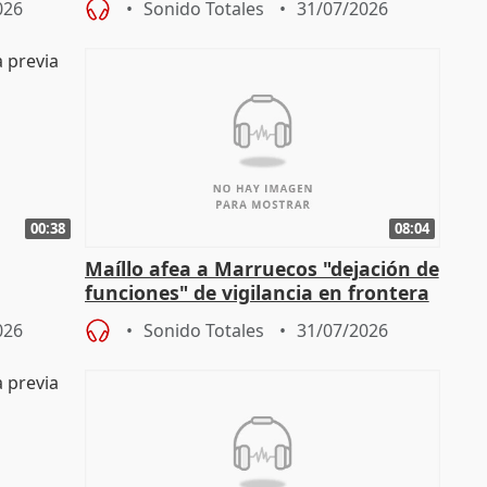
026
Sonido Totales
31/07/2026
00:38
08:04
Maíllo afea a Marruecos "dejación de
funciones" de vigilancia en frontera
ndio
con Ceuta
026
Sonido Totales
31/07/2026