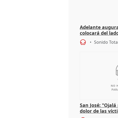
Adelante augura
colocará del lado
iniciativas de la
Sonido Tota
San José: "Ojalá
dolor de las víc