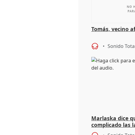
Tomás, vecino a
Sonido Tota
Marlaska dice qu
complicado las l
durante la mad