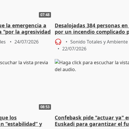
07:48
ue la emergencia a
Desalojadas 384 personas en
a "por la agresividad
por un incendio complicado p
"
viento
les
24/07/2026
Sonido Totales y Ambiente
22/07/2026
08:53
que los
Confebask pide "actuar ya" 
n “estabilidad” y
Euskadi para garantizar el f