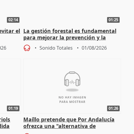
02:14
01:25
vitar el
La gestión forestal es fundamental
para mejorar la prevención y la
actuación frente a incendios
026
Sonido Totales
01/08/2026
01:19
01:26
iols
Maíllo pretende que Por Andalucía
dida
ofrezca una "alternativa de
)
gobierno" con su labor de oposición