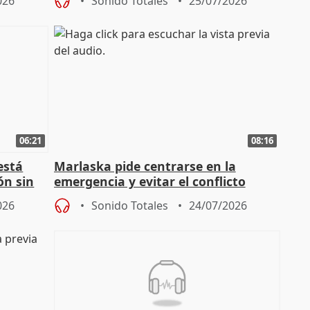
026
Sonido Totales
25/07/2026
06:21
08:16
está
Marlaska pide centrarse en la
ón sin
emergencia y evitar el conflicto
político
026
Sonido Totales
24/07/2026