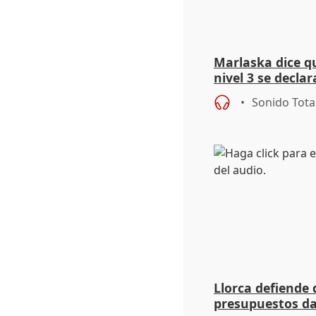
Marlaska dice q
nivel 3 se declar
de los incendios
Sonido Tota
Llorca defiende 
presupuestos da