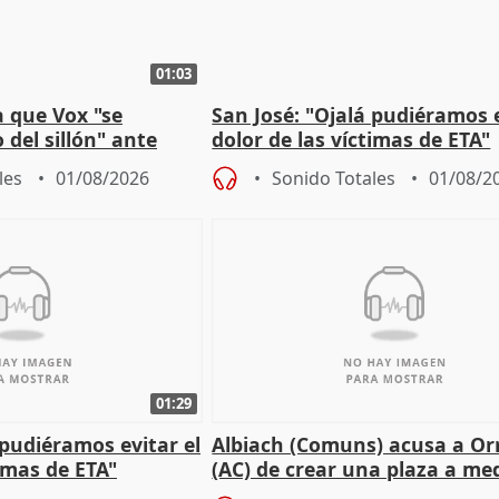
01:03
 que Vox "se
San José: "Ojalá pudiéramos e
 del sillón" ante
dolor de las víctimas de ETA"
 oposición
les
01/08/2026
Sonido Totales
01/08/2
01:29
 pudiéramos evitar el
Albiach (Comuns) acusa a Orr
timas de ETA"
(AC) de crear una plaza a me
para su hija en Ripoll (Girona