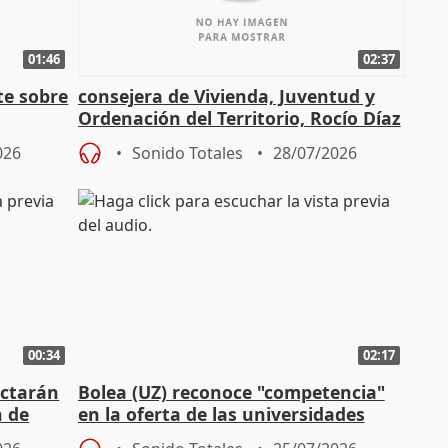
01:46
02:37
te sobre
consejera de Vivienda, Juventud y
Ordenación del Territorio, Rocío Díaz
n
026
Sonido Totales
28/07/2026
00:34
02:17
actarán
Bolea (UZ) reconoce "competencia"
n de
en la oferta de las universidades
privadas