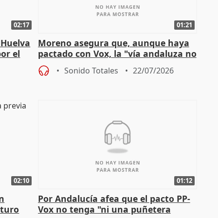
02:17
01:21
 Huelva
Moreno asegura que, aunque haya
or el
pactado con Vox, la "vía andaluza no
ha muerto" ni él va a "cambiar"
Sonido Totales
22/07/2026
02:10
01:12
en
Por Andalucía afea que el pacto PP-
uturo
Vox no tenga "ni una puñetera