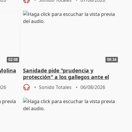
026
Sonido Totales
07/08/2026
02:08
09:34
 Molina
Sanidade pide "prudencia y
protección" a los gallegos ante el
eclipse del 12 de agosto
026
Sonido Totales
06/08/2026