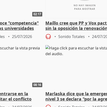
02:17
noce "competencia"
Maíllo cree que PP y Vox pac
las universidades
sin la oposición la renovació
órganos como el Defensor
les
25/07/2026
Sonido Totales
24/07/2
08:16
entrarse en la
Marlaska dice que la emerge
tar el conflicto
nivel 3 se declara "por la agr
de los incendios"