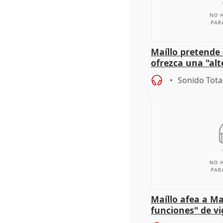
Maíllo pretende
ofrezca una "alt
gobierno" con su
Sonido Tota
Maíllo afea a Ma
funciones" de vi
con Ceuta