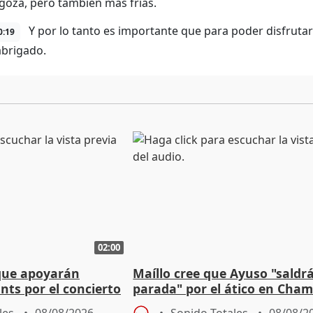
goza, pero también más frías.
Y por lo tanto es importante que para poder disfruta
0:19
abrigado.
02:00
que apoyarán
Maíllo cree que Ayuso "saldr
nts por el concierto
parada" por el ático en Cham
 financiación