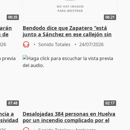
00:35
06:21
tarán
Bendodo dice que Zapatero "está
n de
junto a Sánchez en ese callejón sin
salida
026
Sonido Totales
24/07/2026
07:48
02:17
ncia a
Desalojadas 384 personas en Huelva
esividad
por un incendio complicado por el
viento