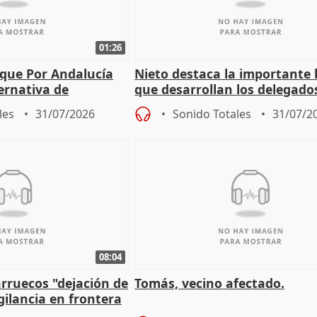
01:26
 que Por Andalucía
Nieto destaca la importante 
ernativa de
que desarrollan los delegado
 labor de oposición
territoriales de la Junta
les
31/07/2026
Sonido Totales
31/07/2
08:04
rruecos "dejación de
Tomás, vecino afectado.
gilancia en frontera