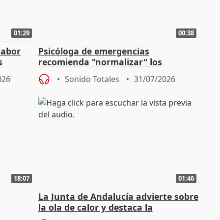
01:29
00:38
labor
Psicóloga de emergencias
s
recomienda "normalizar" los
síntomas tras sufrir un incendio
026
Sonido Totales
31/07/2026
18:07
01:46
La Junta de Andalucía advierte sobre
la ola de calor y destaca la
importancia de la prevención