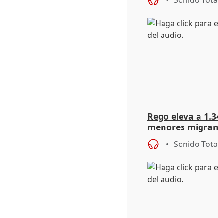
Sonido Tota
Rego eleva a 1.34
menores migrant
entrada masiva
Sonido Tota