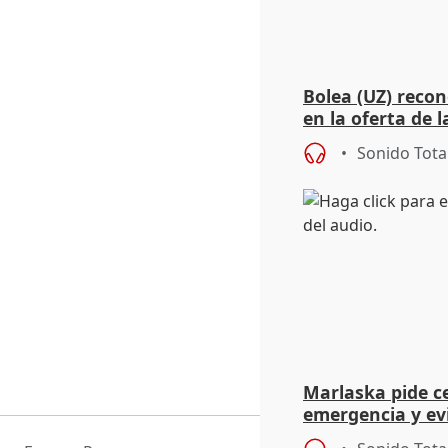
Bolea (UZ) reco
en la oferta de 
privadas
Sonido Tota
Marlaska pide c
emergencia y evi
político