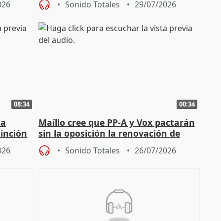
026
Sonido Totales
29/07/2026
08:34
00:34
ha
Maíllo cree que PP-A y Vox pactarán
tinción
sin la oposición la renovación de
órganos como el Defensor
026
Sonido Totales
26/07/2026