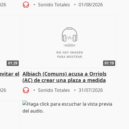
026
Sonido Totales
01/08/2026
01:29
01:19
vitar el
Albiach (Comuns) acusa a Orriols
(AC) de crear una plaza a medida
para su hija en Ripoll (Girona)
026
Sonido Totales
31/07/2026