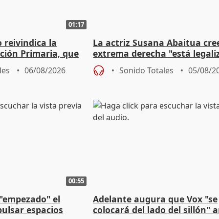
01:17
eivindica la
La actriz Susana Abaitua cre
ción Primaria, que
extrema derecha "está legali
ogestión
homofobia"
les
06/08/2026
Sonido Totales
05/08/2
00:55
 "empezado" el
Adelante augura que Vox "se
ulsar espacios
colocará del lado del sillón" 