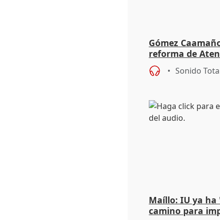
Gómez Caamaño r
reforma de Aten
reforzará la aut
Sonido Tota
Maíllo: IU ya ha
camino para imp