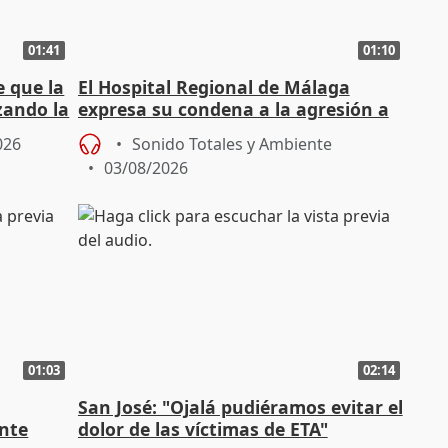
01:41
01:10
e que la
El Hospital Regional de Málaga
zando la
expresa su condena a la agresión a
dos enfermeras de Urgencias
026
Sonido Totales y Ambiente
03/08/2026
01:03
02:14
San José: "Ojalá pudiéramos evitar el
ante
dolor de las víctimas de ETA"