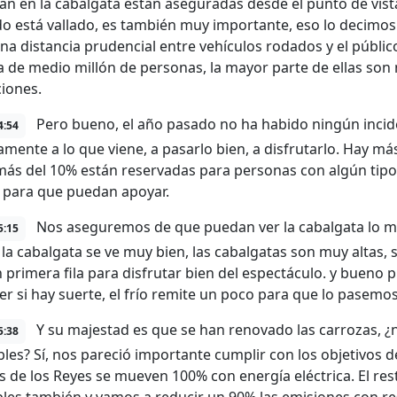
pan en la cabalgata están aseguradas desde el punto de vist
do está vallado, es también muy importante, eso lo decimos
na distancia prudencial entre vehículos rodados y el públ
a de medio millón de personas, la mayor parte de ellas son 
iones.
Pero bueno, el año pasado no ha habido ningún incid
4:54
amente a lo que viene, a pasarlo bien, a disfrutarlo. Hay má
más del 10% están reservadas para personas con algún tipo
 y para que puedan apoyar.
Nos aseguremos de que puedan ver la cabalgata lo 
5:15
la cabalgata se ve muy bien, las cabalgatas son muy altas, s
n primera fila para disfrutar bien del espectáculo. y bueno
ver si hay suerte, el frío remite un poco para que lo pasemo
Y su majestad es que se han renovado las carrozas, ¿n
5:38
bles? Sí, nos pareció importante cumplir con los objetivos de
s de los Reyes se mueven 100% con energía eléctrica. El res