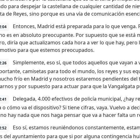
do para despejar la castellana de cualquier cantidad de ni
ta de Reyes, sino porque es una vía de comunicación esenci
Entonces, Madrid está preparada para lo que venga. P
2:04
o es en absoluto preocupante. Por supuesto que se está mi
ro, diría que actualizamos cada hora a ver lo que hay, per
motivo para que estemos preocupados.
Simplemente, eso sí, que todos aquellos que vayan a v
2:26
ortante, camisetas para todo el mundo, los reyes y sus eq
ucho frío en Madrid y nosotros estaremos pendientes del 
zarnos y por supuesto para actuar para que la Vangalgata 
Delegada, 4.000 efectivos de policía municipal, ¿hay 
2:41
 o cómo va el dispositivo? Si tiene cifras, vaya. Vuelvo a deci
no hay nada que nos haga pensar que va a hacer falta un 
Eso sí, estamos reuniéndonos constantemente, esta
2:52
as del ayuntamiento para que si por alguna contingencia h