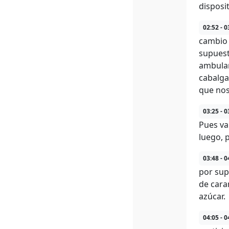
disposit
02:52 - 0
cambio 
supuest
ambulan
cabalga
que nos
03:25 - 0
Pues va
luego, 
03:48 - 0
por sup
de cara
azúcar.
04:05 - 0