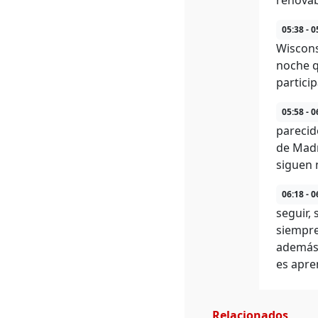
renovab
05:38 - 0
Wiscons
noche q
partici
05:58 - 0
parecid
de Madri
siguen 
06:18 - 0
seguir,
siempre
además 
es apre
Relacionados