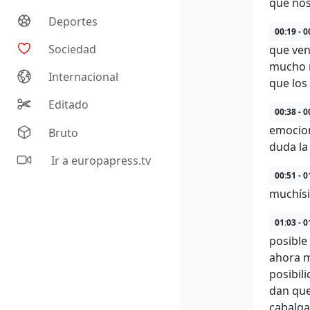
que nos
Deportes
00:19 - 0
Sociedad
que ven
mucho m
Internacional
que los
Editado
00:38 - 0
emocion
Bruto
duda la
Ir a europapress.tv
00:51 - 0
muchísi
01:03 - 0
posible
ahora m
posibil
dan que
cabalga