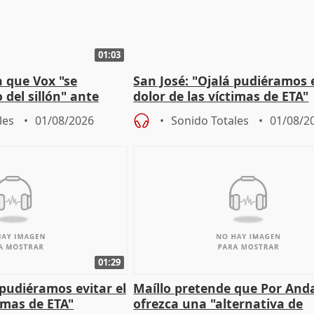
01:03
 que Vox "se
San José: "Ojalá pudiéramos e
 del sillón" ante
dolor de las víctimas de ETA"
 oposición
les
01/08/2026
Sonido Totales
01/08/2
01:29
 pudiéramos evitar el
Maíllo pretende que Por And
timas de ETA"
ofrezca una "alternativa de