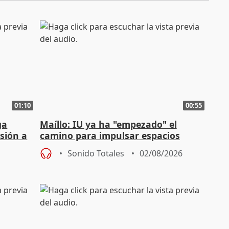
01:10
00:55
ga
Maíllo: IU ya ha "empezado" el
sión a
camino para impulsar espacios
unitarios para las municipales
Sonido Totales
02/08/2026