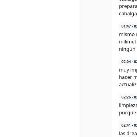
prepara
cabalga
01:47 - 0
mismo n
milímet
ningún 
02:04 - 0
muy imp
hacer m
actuali
02:26 - 0
limpieza
porque 
02:41 - 0
las áre