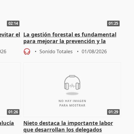
02:14
01:25
vitar el
La gestión forestal es fundamental
para mejorar la prevención y la
actuación frente a incendios
026
Sonido Totales
01/08/2026
01:26
01:29
alucía
Nieto destaca la importante labor
que desarrollan los delegados