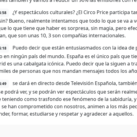
les también y vamos a reducir un 90% las emisiones con re
¿Y espectáculos culturales? ¿El Circo Price participa
5:58
in? Bueno, realmente intentamos que todo lo que se va a v
ue lo que tiene que haber es sorpresa, sin magia, pero ef
pan, que son unas 10, 3 son compañías internacionales.
Puedo decir que están entusiasmados con la idea de p
6:18
o en ningún país del mundo. España es el único país que tie
d es una cabalgata icónica. Puedo decir que la siguen a trav
miles de personas que nos mandan mensajes todos los año
se dará en directo desde Televisión Española, tambié
6:49
 se podrá ver, y se podrán ver espectáculos que serán real
 teniendo como trasfondo ese fenómeno de la sabiduría, y 
se han comprometido con nosotros, animen a los más peq
nder, formar, estudiarse y respetar y agradecer a aquellos.