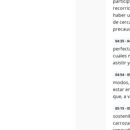
partici
recorri
haber u
de cerc
precauc
04:35 - 0
perfect
cuales 
asistir
04:54 - 0
modos, 
estar e
que, a 
05:15 - 0
sosteni
carroza