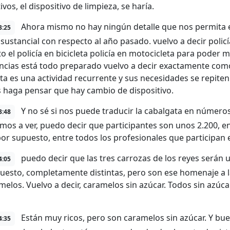
ivos, el dispositivo de limpieza, se haría.
Ahora mismo no hay ningún detalle que nos permita 
3:25
sustancial con respecto al año pasado. vuelvo a decir poli
o el policía en bicicleta policía en motocicleta para pode
cias está todo preparado vuelvo a decir exactamente com
ta es una actividad recurrente y sus necesidades se repit
 haga pensar que hay cambio de dispositivo.
Y no sé si nos puede traducir la cabalgata en número
3:48
mos a ver, puedo decir que participantes son unos 2.200, ent
por supuesto, entre todos los profesionales que participan en
puedo decir que las tres carrozas de los reyes serán u
4:05
uesto, completamente distintas, pero son ese homenaje a la 
melos. Vuelvo a decir, caramelos sin azúcar. Todos sin azúc
Están muy ricos, pero son caramelos sin azúcar. Y bu
4:35