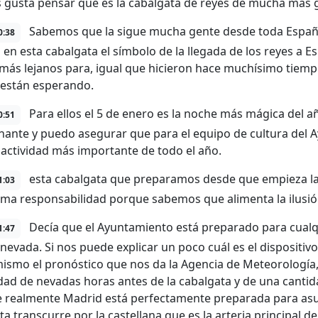
 gusta pensar que es la cabalgata de reyes de mucha más 
Sabemos que la sigue mucha gente desde toda España
0:38
 en esta cabalgata el símbolo de la llegada de los reyes a 
ás lejanos para, igual que hicieron hace muchísimo tiempo,
 están esperando.
Para ellos el 5 de enero es la noche más mágica del a
0:51
ante y puedo asegurar que para el equipo de cultura del 
 actividad más importante de todo el año.
esta cabalgata que preparamos desde que empieza la
1:03
ma responsabilidad porque sabemos que alimenta la ilusió
Decía que el Ayuntamiento está preparado para cualq
1:47
 nevada. Si nos puede explicar un poco cuál es el dispositivo
ismo el pronóstico que nos da la Agencia de Meteorología
idad de nevadas horas antes de la cabalgata y de una cantid
 realmente Madrid está perfectamente preparada para asum
ta transcurre por la castellana que es la arteria principal d