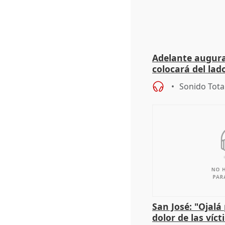
Adelante augura
colocará del lado
iniciativas de la
Sonido Tota
San José: "Ojalá
dolor de las víc