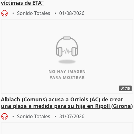
víctimas de ETA"
Sonido Totales
01/08/2026
01:19
Albiach (Comuns) acusa a Orriols (AC) de crear
una plaza a medida para su hija en Ripoll (Girona)
Sonido Totales
31/07/2026