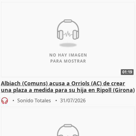
01:19
Albiach (Comuns) acusa a Orriols (AC) de crear
una plaza a medida para su hija en Ripoll (Girona)
Sonido Totales
31/07/2026