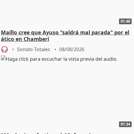
01:48
Maíllo cree que Ayuso "saldrá mal parada" por el
ático en Chamberí
Sonido Totales
08/08/2026
01:34