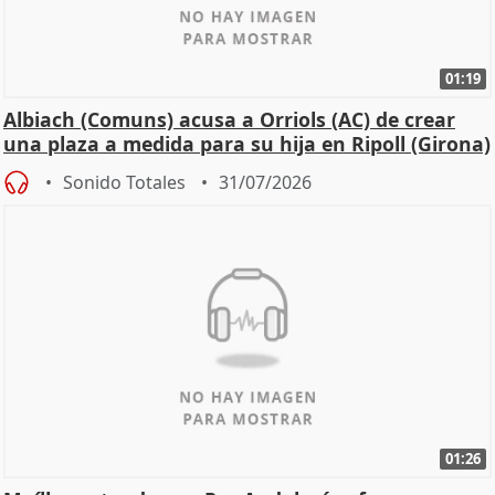
01:19
Albiach (Comuns) acusa a Orriols (AC) de crear
una plaza a medida para su hija en Ripoll (Girona)
Sonido Totales
31/07/2026
01:26