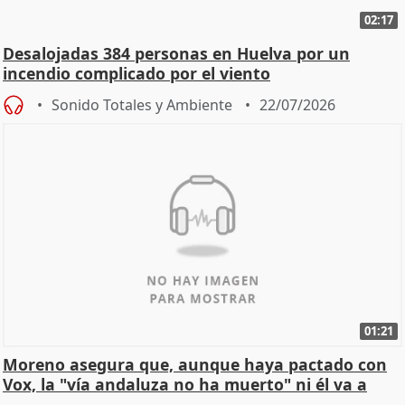
02:17
Desalojadas 384 personas en Huelva por un
incendio complicado por el viento
Sonido Totales y Ambiente
22/07/2026
01:21
Moreno asegura que, aunque haya pactado con
Vox, la "vía andaluza no ha muerto" ni él va a
"cambiar"