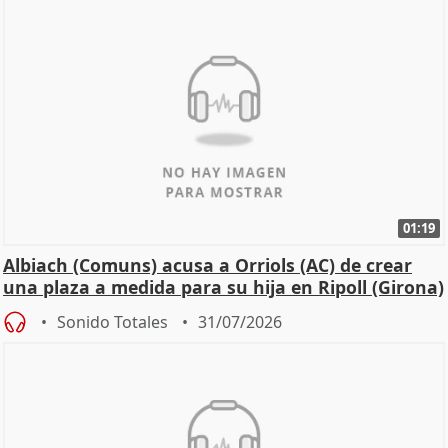
01:19
Albiach (Comuns) acusa a Orriols (AC) de crear
una plaza a medida para su hija en Ripoll (Girona)
Sonido Totales
31/07/2026