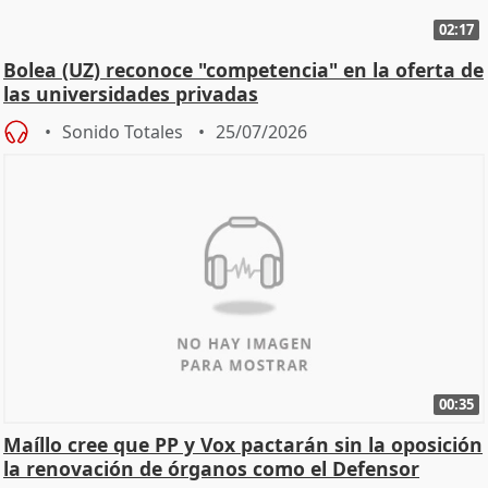
02:17
Bolea (UZ) reconoce "competencia" en la oferta de
las universidades privadas
Sonido Totales
25/07/2026
00:35
Maíllo cree que PP y Vox pactarán sin la oposición
la renovación de órganos como el Defensor