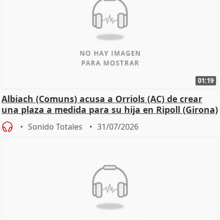
01:19
Albiach (Comuns) acusa a Orriols (AC) de crear
una plaza a medida para su hija en Ripoll (Girona)
Sonido Totales
31/07/2026