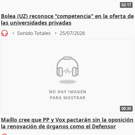
02:17
Bolea (UZ) reconoce "competencia" en la oferta de
las universidades privadas
Sonido Totales
25/07/2026
00:35
Maíllo cree que PP y Vox pactarán sin la oposición
la renovación de órganos como el Defensor