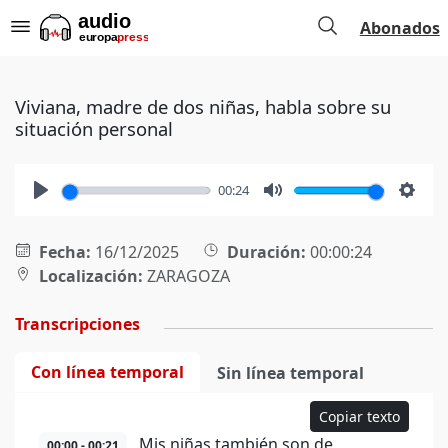
Abonados
Viviana, madre de dos niñas, habla sobre su
situación personal
00:24
Play
Mute
Setti
Fecha:
16/12/2025
Duración:
00:00:24
Localización:
ZARAGOZA
Transcripciones
Con línea temporal
Sin línea temporal
Copiar texto
Mis niñas también son de
00:00 - 00:21