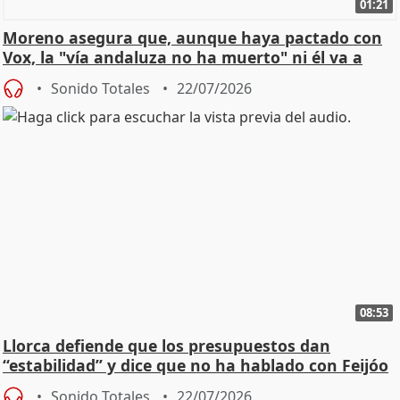
01:21
Moreno asegura que, aunque haya pactado con
Vox, la "vía andaluza no ha muerto" ni él va a
"cambiar"
Sonido Totales
22/07/2026
08:53
Llorca defiende que los presupuestos dan
“estabilidad” y dice que no ha hablado con Feijóo
Sonido Totales
22/07/2026