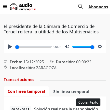
Abonados
El presidente de la Cámara de Comercio de
Teruel reitera la utilidad de los Multiservicios
00:22
Play
Mute
Setti
Fecha:
15/12/2025
Duración:
00:00:22
Localización:
ZARAGOZA
Transcripciones
Con línea temporal
Sin línea temporal
Copiar texto
Solución real para la despoblación,
00:00 - 00:11