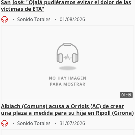
San José: "Ojalá pudiéramos evitar el dolor de las
víctimas de ETA"
Sonido Totales
01/08/2026
01:19
Albiach (Comuns) acusa a Orriols (AC) de crear
una plaza a medida para su hija en Ripoll (Girona)
Sonido Totales
31/07/2026