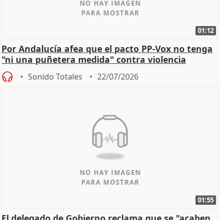
01:12
Por Andalucía afea que el pacto PP-Vox no tenga
"ni una puñetera medida" contra violencia
machista
Sonido Totales
22/07/2026
01:55
El delegado de Gobierno reclama que se "acaben