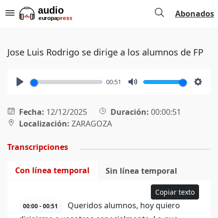
Abonados
Jose Luis Rodrigo se dirige a los alumnos de FP
00:51
Play
Mute
Setti
Fecha:
12/12/2025
Duración:
00:00:51
Localización:
ZARAGOZA
Transcripciones
Con línea temporal
Sin línea temporal
Copiar texto
Queridos alumnos, hoy quiero
00:00 - 00:51