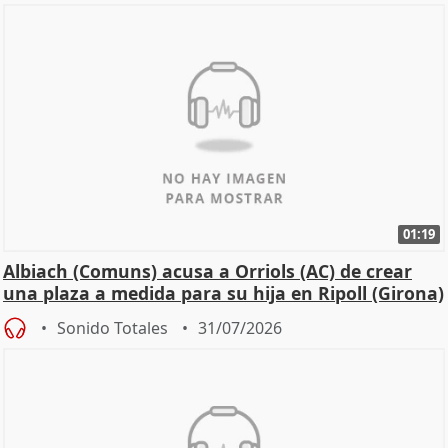
01:19
Albiach (Comuns) acusa a Orriols (AC) de crear
una plaza a medida para su hija en Ripoll (Girona)
Sonido Totales
31/07/2026