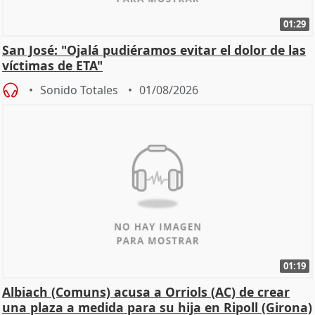
01:29
San José: "Ojalá pudiéramos evitar el dolor de las
víctimas de ETA"
Sonido Totales
01/08/2026
01:19
Albiach (Comuns) acusa a Orriols (AC) de crear
una plaza a medida para su hija en Ripoll (Girona)