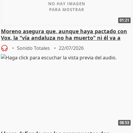
01:21
Moreno asegura que, aunque haya pactado con
Vox, la "vía andaluza no ha muerto" ni él va a
"cambiar"
Sonido Totales
22/07/2026
08:53