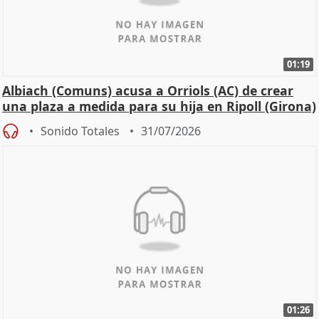
01:19
Albiach (Comuns) acusa a Orriols (AC) de crear
una plaza a medida para su hija en Ripoll (Girona)
Sonido Totales
31/07/2026
01:26