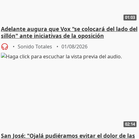
01:03
Adelante augura que Vox "se colocará del lado del
sillón" ante iniciativas de la oposición
Sonido Totales
01/08/2026
02:14
San José: "Ojalá pudiéramos evitar el dolor de las