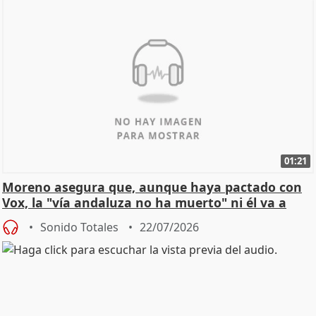
01:21
Moreno asegura que, aunque haya pactado con
Vox, la "vía andaluza no ha muerto" ni él va a
"cambiar"
Sonido Totales
22/07/2026