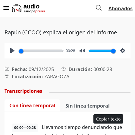
Abonados
Rapún (CCOO) explica el origen del informe
00:28
Play
Mute
Setti
Fecha:
09/12/2025
Duración:
00:00:28
Localización:
ZARAGOZA
Transcripciones
Con línea temporal
Sin línea temporal
Copiar texto
Llevamos tiempo denunciando que
00:00 - 00:28