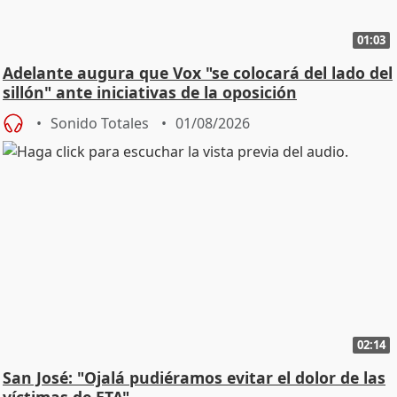
01:03
Adelante augura que Vox "se colocará del lado del
sillón" ante iniciativas de la oposición
Sonido Totales
01/08/2026
02:14
San José: "Ojalá pudiéramos evitar el dolor de las