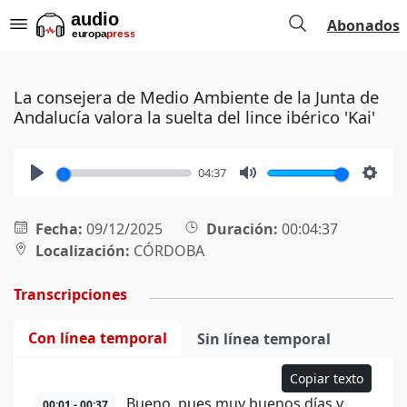
Abonados
La consejera de Medio Ambiente de la Junta de
Andalucía valora la suelta del lince ibérico 'Kai'
04:37
Play
Mute
Setti
Fecha:
09/12/2025
Duración:
00:04:37
Localización:
CÓRDOBA
Transcripciones
Con línea temporal
Sin línea temporal
Copiar texto
Bueno, pues muy buenos días y
00:01 - 00:37