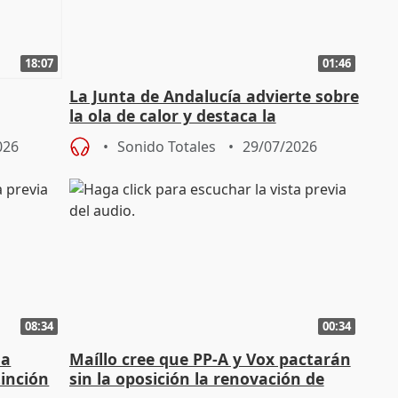
18:07
01:46
La Junta de Andalucía advierte sobre
la ola de calor y destaca la
importancia de la prevención
026
Sonido Totales
29/07/2026
08:34
00:34
ha
Maíllo cree que PP-A y Vox pactarán
tinción
sin la oposición la renovación de
órganos como el Defensor