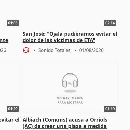
01:03
02:14
San José: "Ojalá pudiéramos evitar el
ante
dolor de las víctimas de ETA"
026
Sonido Totales
01/08/2026
01:29
01:19
vitar el
Albiach (Comuns) acusa a Orriols
(AC) de crear una plaza a medida