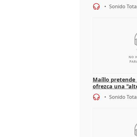
actuación frente
Sonido Tota
Maíllo pretende
ofrezca una "alt
gobierno" con su
Sonido Tota