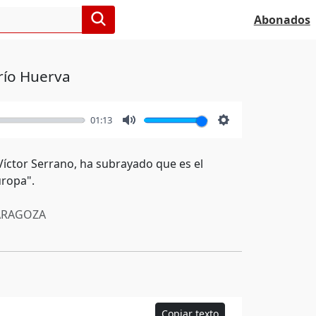
Abonados
río Huerva
01:13
Mute
Settings
íctor Serrano, ha subrayado que es el
uropa".
RAGOZA
Copiar texto