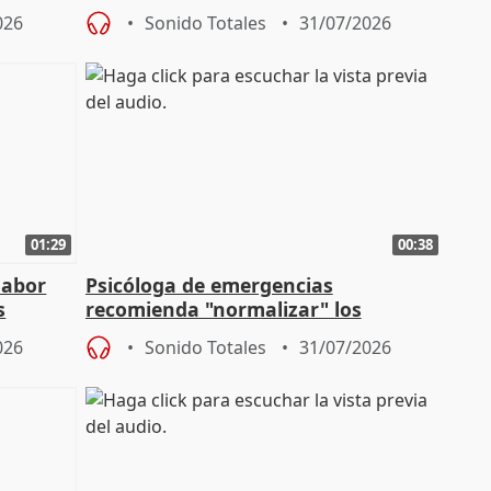
para su hija en Ripoll (Girona)
026
Sonido Totales
31/07/2026
01:29
00:38
labor
Psicóloga de emergencias
s
recomienda "normalizar" los
síntomas tras sufrir un incendio
026
Sonido Totales
31/07/2026