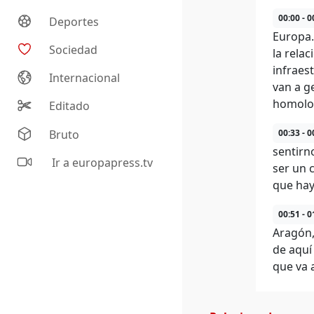
00:00 - 0
Deportes
Europa.
Sociedad
la rela
infraes
Internacional
van a g
homolog
Editado
Bruto
00:33 - 0
sentirn
Ir a europapress.tv
ser un 
que hay
00:51 - 0
Aragón,
de aquí
que va 