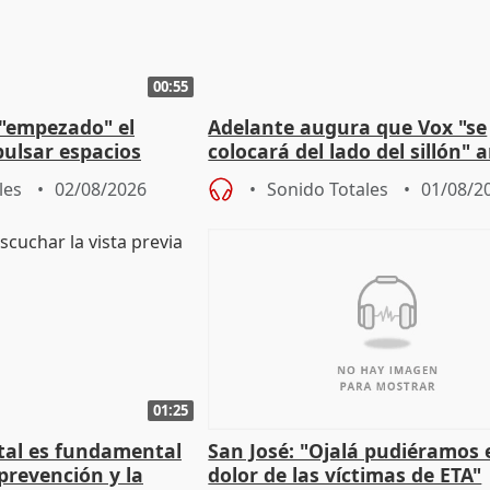
00:55
 "empezado" el
Adelante augura que Vox "se
ulsar espacios
colocará del lado del sillón" 
as municipales
iniciativas de la oposición
les
02/08/2026
Sonido Totales
01/08/2
01:25
stal es fundamental
San José: "Ojalá pudiéramos e
prevención y la
dolor de las víctimas de ETA"