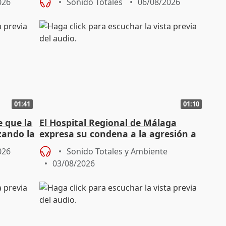
026
Sonido Totales
06/08/2026
01:41
01:10
e que la
El Hospital Regional de Málaga
zando la
expresa su condena a la agresión a
dos enfermeras de Urgencias
026
Sonido Totales y Ambiente
03/08/2026