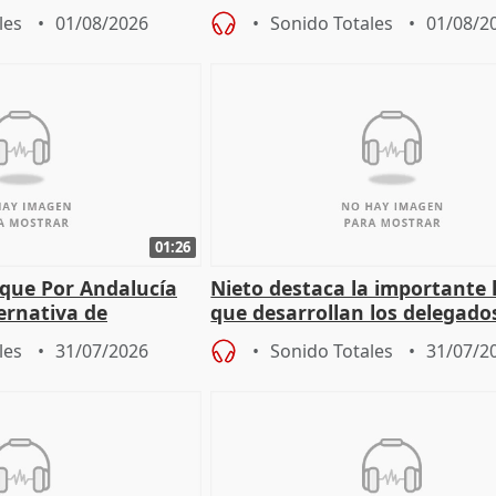
 a incendios
les
01/08/2026
Sonido Totales
01/08/2
01:26
 que Por Andalucía
Nieto destaca la importante 
ernativa de
que desarrollan los delegado
 labor de oposición
territoriales de la Junta
les
31/07/2026
Sonido Totales
31/07/2