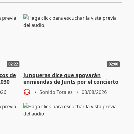
02:22
02:00
cos de
Junqueras dice que apoyarán
2030
enmiendas de Junts por el concierto
en el trámite de financiación
026
Sonido Totales
08/08/2026