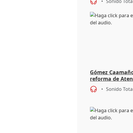
Sonido Tota
Gómez Caamaño r
reforma de Aten
reforzará la aut
Sonido Tota