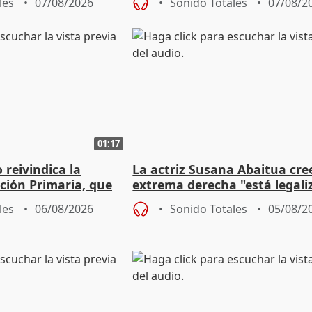
les
07/08/2026
Sonido Totales
07/08/2
01:17
eivindica la
La actriz Susana Abaitua cre
ción Primaria, que
extrema derecha "está legali
ogestión
homofobia"
les
06/08/2026
Sonido Totales
05/08/2