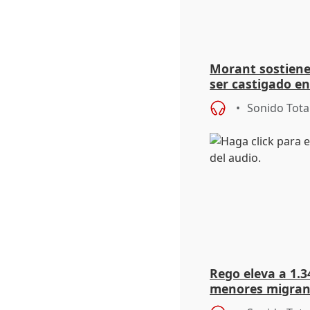
Morant sostiene 
ser castigado en
"pulsión de cam
Sonido Tota
Rego eleva a 1.34
menores migrant
entrada masiva