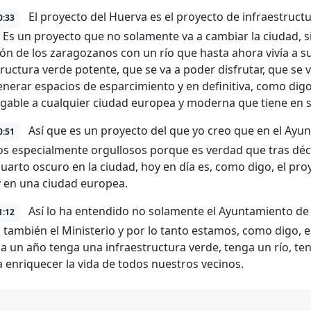
El proyecto del Huerva es el proyecto de infraestruc
0:33
 Es un proyecto que no solamente va a cambiar la ciudad,
ción de los zaragozanos con un río que hasta ahora vivía a s
tructura verde potente, que se va a poder disfrutar, que se
enerar espacios de esparcimiento y en definitiva, como dig
able a cualquier ciudad europea y moderna que tiene en su
Así que es un proyecto del que yo creo que en el Ay
0:51
os especialmente orgullosos porque es verdad que tras déc
cuarto oscuro en la ciudad, hoy en día es, como digo, el p
 en una ciudad europea.
Así lo ha entendido no solamente el Ayuntamiento de
1:12
 también el Ministerio y por lo tanto estamos, como digo,
 a un año tenga una infraestructura verde, tenga un río, te
a enriquecer la vida de todos nuestros vecinos.