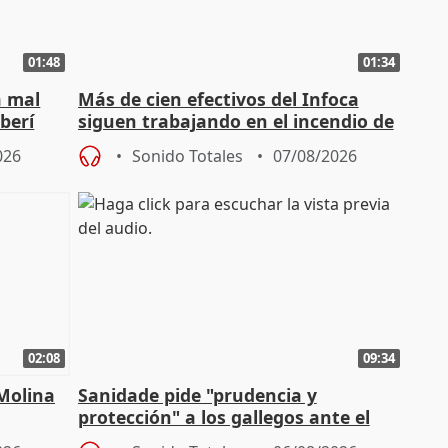
01:48
01:34
á mal
Más de cien efectivos del Infoca
berí
siguen trabajando en el incendio de
Niebla (Huelva)
026
Sonido Totales
07/08/2026
02:08
09:34
 Molina
Sanidade pide "prudencia y
protección" a los gallegos ante el
eclipse del 12 de agosto