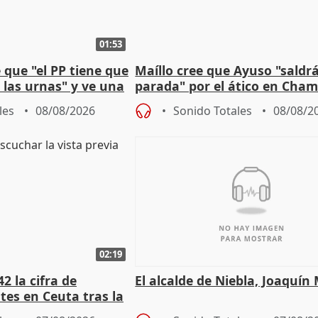
01:53
que "el PP tiene que
Maíllo cree que Ayuso "saldr
 las urnas" y ve una
parada" por el ático en Cham
bio"
les
08/08/2026
Sonido Totales
08/08/2
02:19
2 la cifra de
El alcalde de Niebla, Joaquín
es en Ceuta tras la