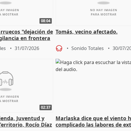
08:04
rruecos "dejación de
Tomás, vecino afectado.
gilancia en frontera
les
31/07/2026
Sonido Totales
30/07/2
02:37
ienda, Juventud y
Marlaska dice que el viento 
erritorio, Rocío Díaz
complicado las labores de ex
durante la madrugada