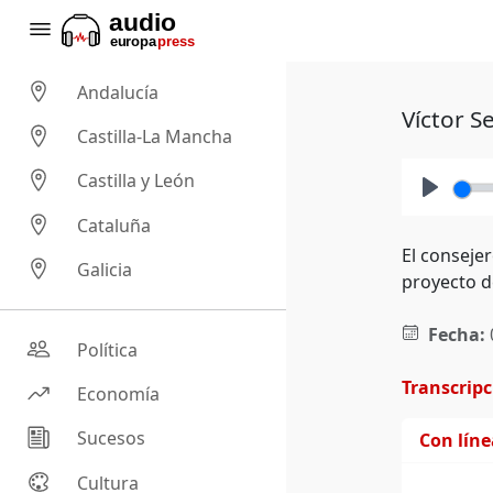
Andalucía
Víctor S
Castilla-La Mancha
Castilla y León
Play
Cataluña
El conseje
Galicia
proyecto d
Fecha:
Política
Transcrip
Economía
Sucesos
Con lín
Cultura