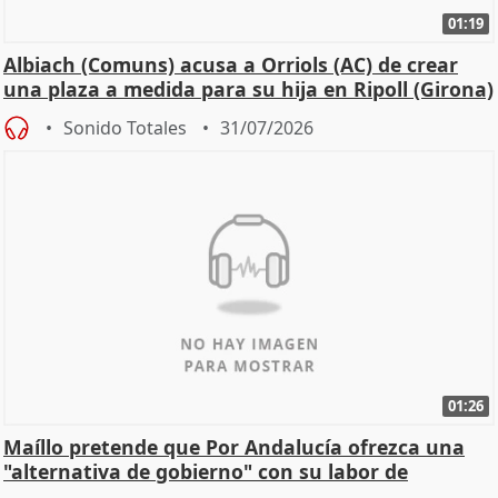
01:19
Albiach (Comuns) acusa a Orriols (AC) de crear
una plaza a medida para su hija en Ripoll (Girona)
Sonido Totales
31/07/2026
01:26
Maíllo pretende que Por Andalucía ofrezca una
"alternativa de gobierno" con su labor de
oposición