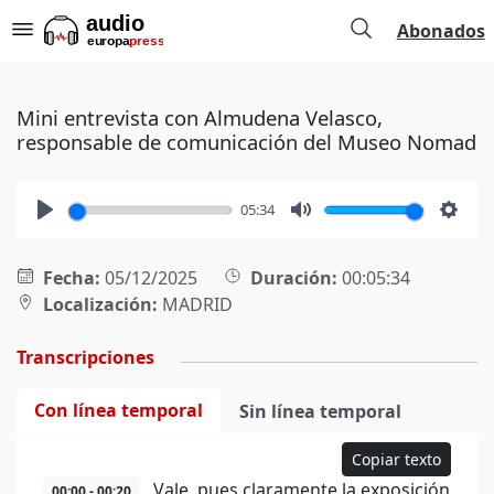
Abonados
Mini entrevista con Almudena Velasco,
responsable de comunicación del Museo Nomad
05:34
Play
Mute
Setti
Fecha:
05/12/2025
Duración:
00:05:34
Localización:
MADRID
Transcripciones
Con línea temporal
Sin línea temporal
Copiar texto
Vale, pues claramente la exposición
00:00 - 00:20