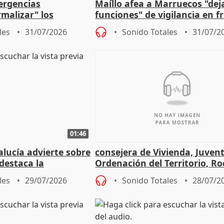
ergencias
Maíllo afea a Marruecos "dej
malizar" los
funciones" de vigilancia en f
frir un incendio
con Ceuta
les
31/07/2026
Sonido Totales
31/07/2
01:46
lucía advierte sobre
consejera de Vivienda, Juven
 destaca la
Ordenación del Territorio, Ro
la prevención
les
29/07/2026
Sonido Totales
28/07/2