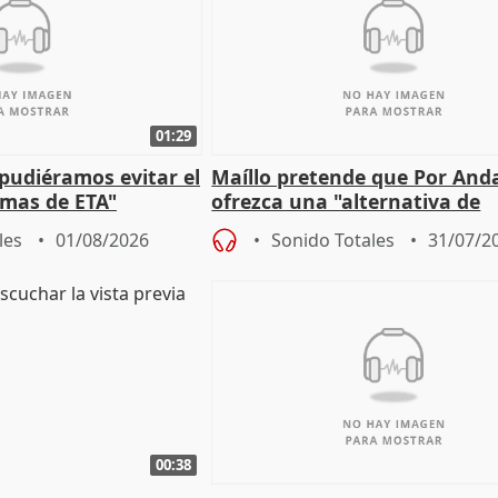
01:29
 pudiéramos evitar el
Maíllo pretende que Por And
timas de ETA"
ofrezca una "alternativa de
gobierno" con su labor de op
les
01/08/2026
Sonido Totales
31/07/2
00:38