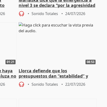
cto
nivel 3 se declara "por la agresividad
de los incendios"
026
Sonido Totales
24/07/2026
01:21
08:53
e haya
Llorca defiende que los
aluza no
presupuestos dan “estabilidad” y
ar"
dice que no ha hablado con Feijóo
026
Sonido Totales
22/07/2026