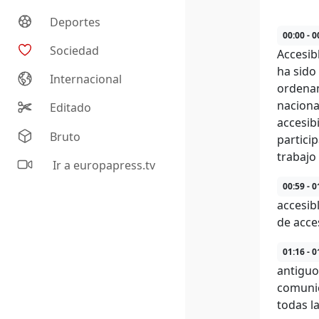
Deportes
00:00 - 0
Sociedad
Accesib
ha sido
Internacional
ordenan
naciona
Editado
accesib
Bruto
partici
trabajo
Ir a europapress.tv
00:59 - 0
accesib
de acces
01:16 - 0
antiguo
comunic
todas l