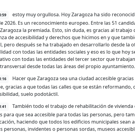
estoy muy orgullosa. Hoy Zaragoza ha sido reconocid
0:59
le 2026. Es un reconocimiento europeo. Entre las 51 candid
 Zaragoza la premiada. Esto, sin duda, es gracias al trabaj
za de accesibilidad y derechos que hicimos en y que tambié
l, pero después se ha trabajado en desarrollarlo desde la of
ilidad con todas las entidades sociales y eso es lo que hoy 
pativo con todas las entidades del tercer sector que trabajan
 transversal desde todas las áreas del propio ayuntamiento
Hacer que Zaragoza sea una ciudad accesible gracias 
1:16
le, gracias a que todas las calles que se están reformando, q
ibilidad, suelo podotáctil.
También todo el trabajo de rehabilitación de vivienda 
1:41
s para que sea accesible para todas las personas, pero tamb
ación, haciendo que todos los edificios municipales sean a
as personas, invidentes o personas sordas, museos accesibl