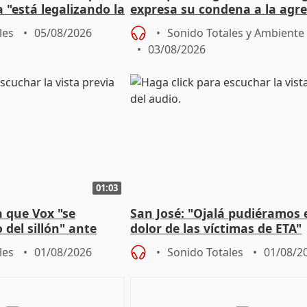
 "está legalizando la
expresa su condena a la agre
dos enfermeras de Urgencias
les
05/08/2026
Sonido Totales y Ambiente
03/08/2026
01:03
 que Vox "se
San José: "Ojalá pudiéramos e
 del sillón" ante
dolor de las víctimas de ETA"
 oposición
les
01/08/2026
Sonido Totales
01/08/2