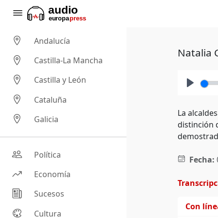
Andalucía
Natalia 
Castilla-La Mancha
Castilla y León
Play
Cataluña
La alcalde
Galicia
distinción
demostrado
Política
Fecha:
Economía
Transcrip
Sucesos
Con lín
Cultura