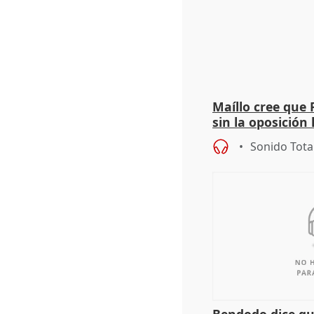
Maíllo cree que 
sin la oposición
órganos como el
Sonido Tota
Bendodo dice qu