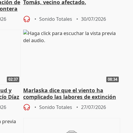
ación de
Tomás, vecino afectado.
rontera
026
Sonido Totales
30/07/2026
02:37
08:34
tud y
Marlaska dice que el viento ha
cío Díaz
complicado las labores de extinción
durante la madrugada
026
Sonido Totales
27/07/2026