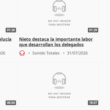
01:26
01:29
alucía
Nieto destaca la importante labor
que desarrollan los delegados
osición
territoriales de la Junta
026
Sonido Totales
31/07/2026
08:04
18:07