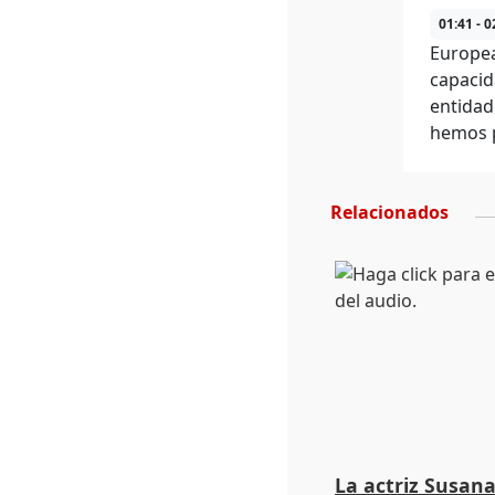
01:41 - 0
Europea
capacid
entidad
hemos p
Relacionados
La actriz Susana