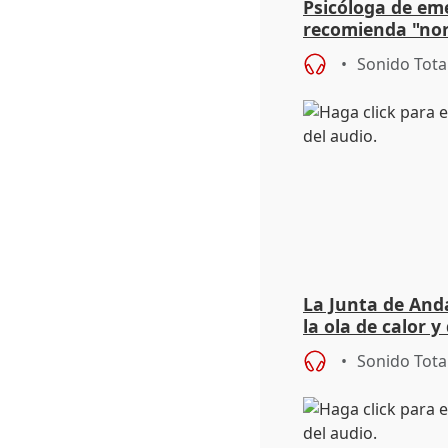
Psicóloga de em
recomienda "nor
síntomas tras su
Sonido Tota
La Junta de Anda
la ola de calor y
importancia de 
Sonido Tota