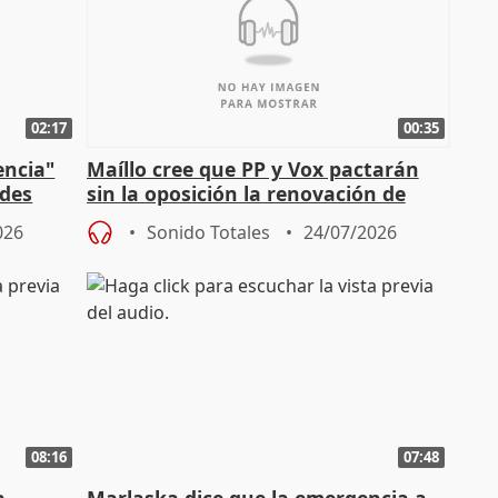
02:17
00:35
encia"
Maíllo cree que PP y Vox pactarán
ades
sin la oposición la renovación de
órganos como el Defensor
026
Sonido Totales
24/07/2026
08:16
07:48
a
Marlaska dice que la emergencia a