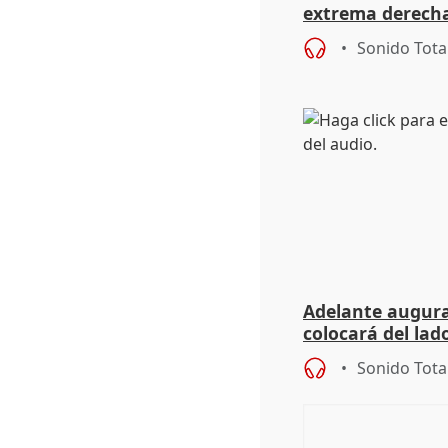
extrema derecha
homofobia"
Sonido Tota
Adelante augura
colocará del lado
iniciativas de la
Sonido Tota