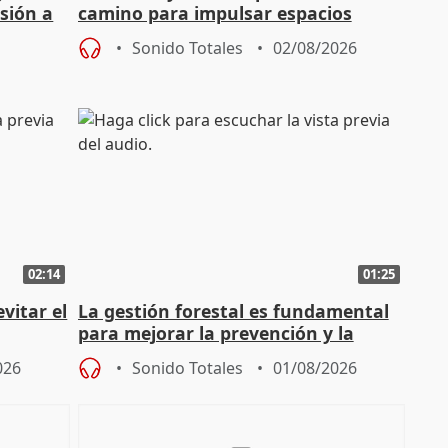
sión a
camino para impulsar espacios
unitarios para las municipales
Sonido Totales
02/08/2026
02:14
01:25
vitar el
La gestión forestal es fundamental
para mejorar la prevención y la
actuación frente a incendios
026
Sonido Totales
01/08/2026