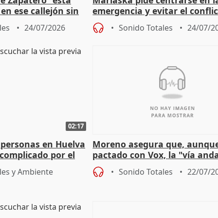
en ese callejón sin
emergencia y evitar el confli
político
les
24/07/2026
Sonido Totales
24/07/2
02:17
 personas en Huelva
Moreno asegura que, aunqu
complicado por el
pactado con Vox, la "vía and
ha muerto" ni él va a "cambi
les y Ambiente
Sonido Totales
22/07/2