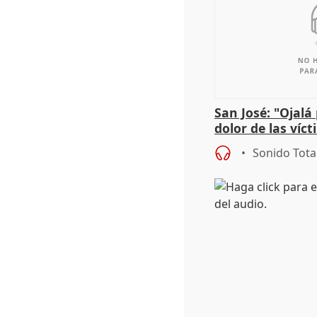
San José: "Ojalá
dolor de las víc
Sonido Tota