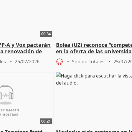
00:34
PP-A y Vox pactarán
Bolea (UZ) reconoce "compet
 la renovación de
en la oferta de las universid
 Defensor
privadas
les
26/07/2026
Sonido Totales
25/07/2
06:21
e Zapatero "está
Marlaska pide centrarse en l