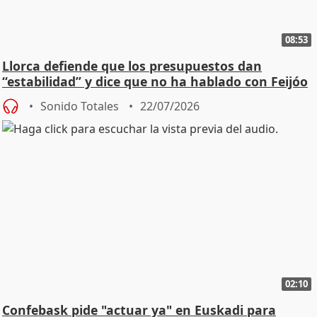
08:53
Llorca defiende que los presupuestos dan
“estabilidad” y dice que no ha hablado con Feijóo
Sonido Totales
22/07/2026
02:10
Confebask pide "actuar ya" en Euskadi para