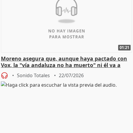
01:21
Moreno asegura que, aunque haya pactado con
Vox, la "vía andaluza no ha muerto" ni él va a
"cambiar"
Sonido Totales
22/07/2026