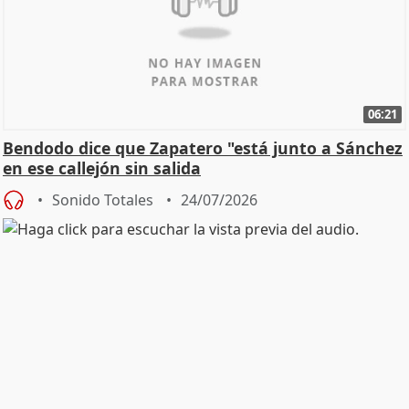
06:21
Bendodo dice que Zapatero "está junto a Sánchez
en ese callejón sin salida
Sonido Totales
24/07/2026