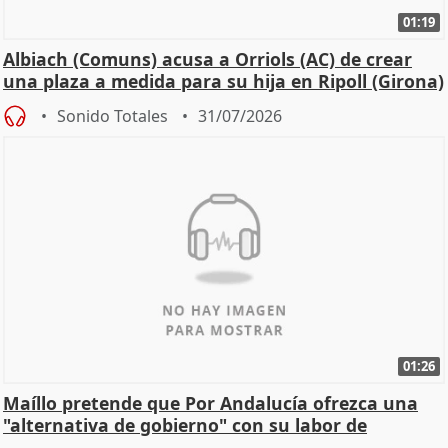
01:19
Albiach (Comuns) acusa a Orriols (AC) de crear
una plaza a medida para su hija en Ripoll (Girona)
Sonido Totales
31/07/2026
01:26
Maíllo pretende que Por Andalucía ofrezca una
"alternativa de gobierno" con su labor de
oposición