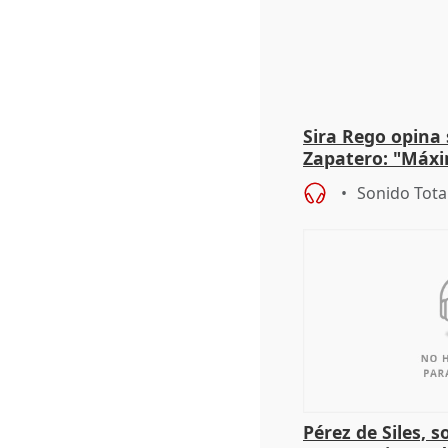
Sira Rego opina 
Zapatero: "Máxi
proceso judicial"
Sonido Tota
Pérez de Siles, 