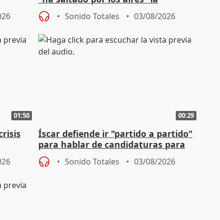
Campaña
negociación tras acuerdo con SMA
026
Sonido Totales
03/08/2026
01:50
00:29
risis
Íscar defiende ir "partido a partido"
para hablar de candidaturas para
2027
026
Sonido Totales
03/08/2026