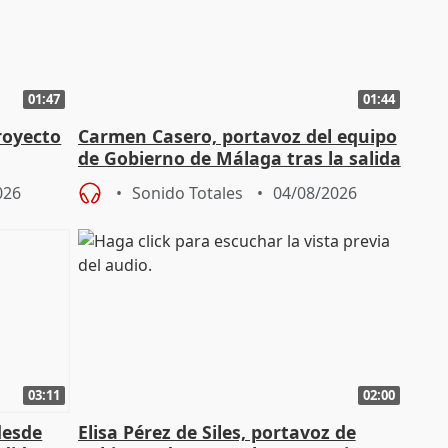
01:47
01:44
royecto
Carmen Casero, portavoz del equipo
de Gobierno de Málaga tras la salida
de Pérez de Siles
026
Sonido Totales
04/08/2026
03:11
02:00
desde
Elisa Pérez de Siles, portavoz de