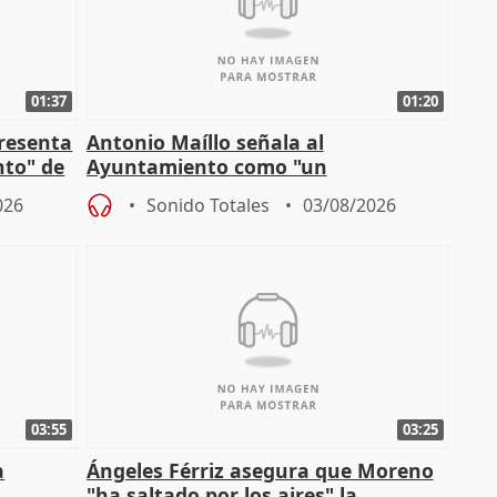
01:37
01:20
presenta
Antonio Maíllo señala al
nto" de
Ayuntamiento como "un
especulador más" sobre viviendas de
026
Sonido Totales
03/08/2026
Jiménez Becerril
03:55
03:25
a
Ángeles Férriz asegura que Moreno
"ha saltado por los aires" la