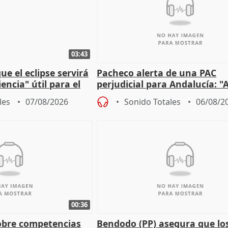
03:43
e el eclipse servirá
Pacheco alerta de una PAC
encia" útil para el
perjudicial para Andalucía: "A
agricultura hay que proteger
les
07/08/2026
Sonido Totales
06/08/2
00:36
obre competencias
Bendodo (PP) asegura que lo