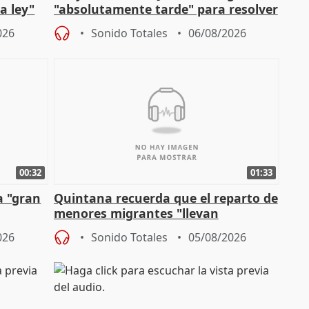
a ley"
"absolutamente tarde" para resolver
problemas como Newcastle
026
Sonido Totales
06/08/2026
00:32
01:33
a "gran
Quintana recuerda que el reparto de
menores migrantes "llevan
aportación del Gobierno" central
026
Sonido Totales
05/08/2026