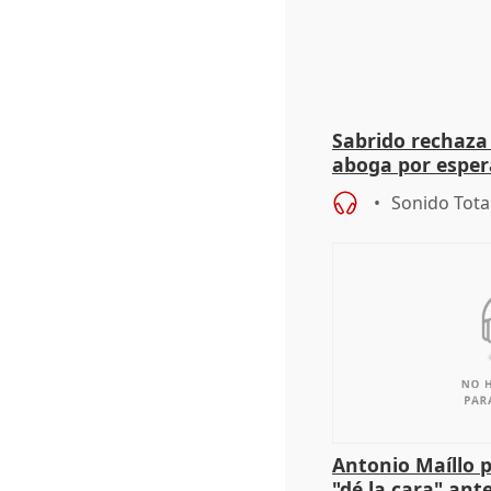
Sabrido rechaza 
aboga por espera
investigación de
Sonido Tota
Antonio Maíllo 
"dé la cara" ant