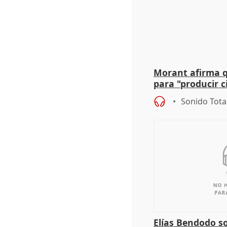
Morant afirma qu
para "producir ci
resto del mundo
Sonido Tota
Elías Bendodo s