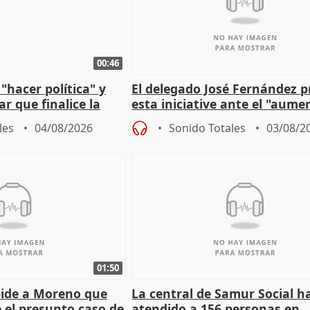
00:46
"hacer política" y
El delegado José Fernández 
r que finalice la
esta iniciative ante el "aume
l incendio
personas sin hogar en Madri
les
04/08/2026
Sonido Totales
03/08/2
01:50
pide a Moreno que
La central de Samur Social h
e el presunto caso de
atendido a 156 personas en