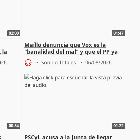
02:00
01:47
Maíllo denuncia que Vox es la
 la
"banalidad del mal" y que el PP ya
la"
asume todas sus tesis
026
Sonido Totales
06/08/2026
00:54
01:22
s
PSCyL acusa a la Junta de llegar