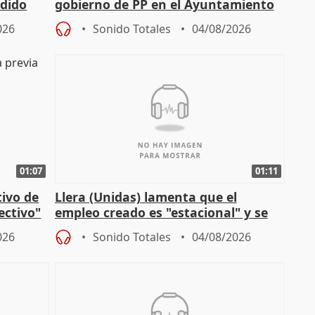
edido
gobierno de PP en el Ayuntamiento
de Málaga, deja la política
026
Sonido Totales
04/08/2026
01:07
01:11
tivo de
Llera (Unidas) lamenta que el
lectivo"
empleo creado es "estacional" y se
"esfumará" al acabar el verano
026
Sonido Totales
04/08/2026