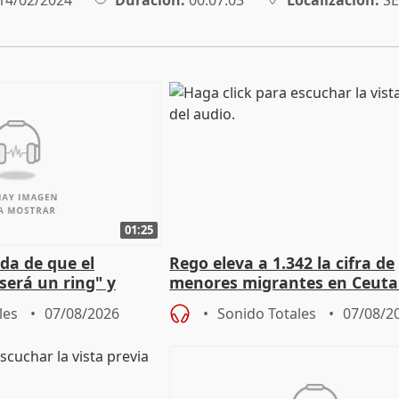
14/02/2024
Duración:
00:07:03
Localización:
SE
01:25
da de que el
Rego eleva a 1.342 la cifra de
será un ring" y
menores migrantes en Ceuta 
lidad" del pacto con
entrada masiva
les
07/08/2026
Sonido Totales
07/08/2