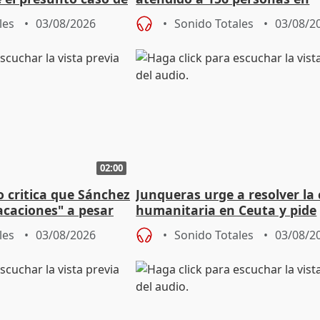
de ADM
situación de calle durante 
les
03/08/2026
Sonido Totales
03/08/2
de Calor
02:00
o critica que Sánchez
Junqueras urge a resolver la c
acaciones" a pesar
humanitaria en Ceuta y pide
atoria
responsabilidad a la UE
les
03/08/2026
Sonido Totales
03/08/2