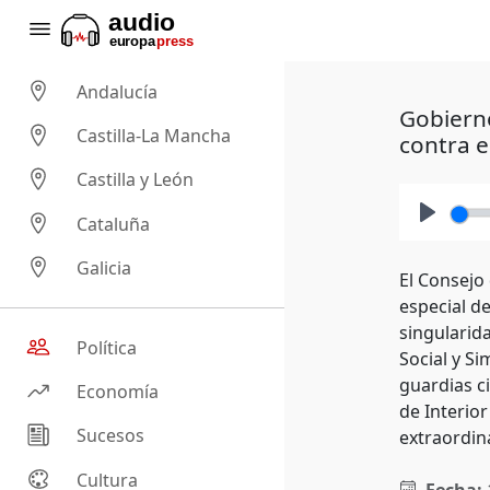
Andalucía
Gobierno
Castilla-La Mancha
contra e
Castilla y León
Cataluña
Play
Galicia
El Consejo
especial de
singularida
Política
Social y Si
guardias c
Economía
de Interio
Sucesos
extraordin
Cultura