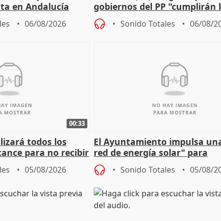
sta en Andalucía
gobiernos del PP "cumplirán l
sobre los menores migrantes
les
06/08/2026
Sonido Totales
06/08/2
00:33
izará todos los
El Ayuntamiento impulsa un
cance para no recibir
red de energía solar" para
grantes
autoconsumo
les
05/08/2026
Sonido Totales
05/08/2