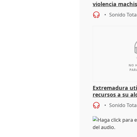
violencia machi
Sonido Tota
Extremadura util
recursos a su al
más menores mi
Sonido Tota