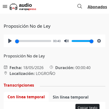
Abonados
Proposición No de Ley
00:40
Play
Mute
Setti
Proposición No de Ley
Fecha:
18/05/2026
Duración:
00:00:40
Localización:
LOGROÑO
Transcripciones
Con línea temporal
Sin línea temporal
Copiar texto