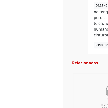
00:25 - 0
no teng
pero es
teléfon
humanos
cinturó
01:00 - 0
Relacionados