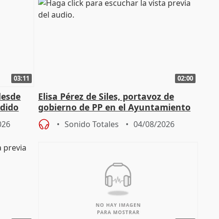
03:11
02:00
desde
Elisa Pérez de Siles, portavoz de
edido
gobierno de PP en el Ayuntamiento
de Málaga, deja la política
026
Sonido Totales
04/08/2026