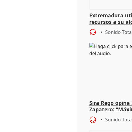
Extremadura util
recursos a su al
más menores mi
Sonido Tota
Sira Rego opina 
Zapatero: "Máxi
proceso judicial"
Sonido Tota