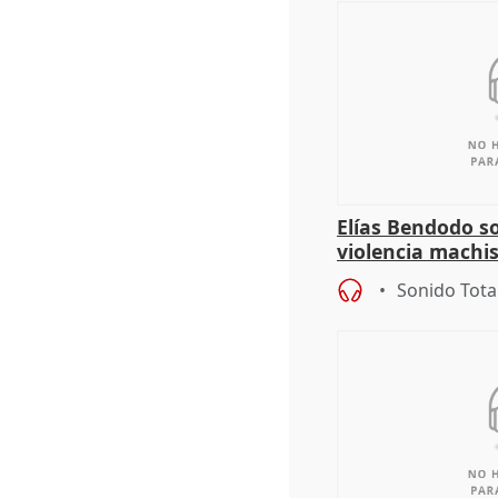
Elías Bendodo s
violencia machi
Sonido Tota