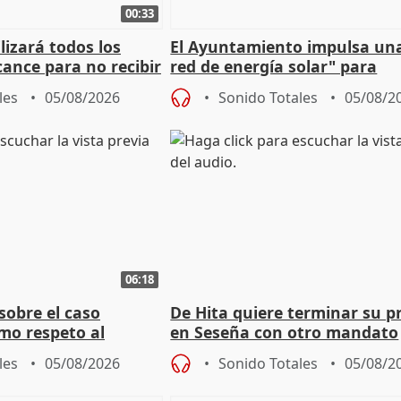
00:33
izará todos los
El Ayuntamiento impulsa un
cance para no recibir
red de energía solar" para
grantes
autoconsumo
les
05/08/2026
Sonido Totales
05/08/2
06:18
sobre el caso
De Hita quiere terminar su p
mo respeto al
en Seseña con otro mandato
les
05/08/2026
Sonido Totales
05/08/2