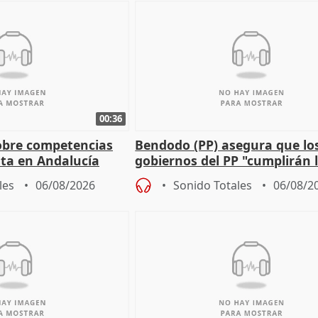
00:36
obre competencias
Bendodo (PP) asegura que lo
sta en Andalucía
gobiernos del PP "cumplirán l
sobre los menores migrantes
les
06/08/2026
Sonido Totales
06/08/2