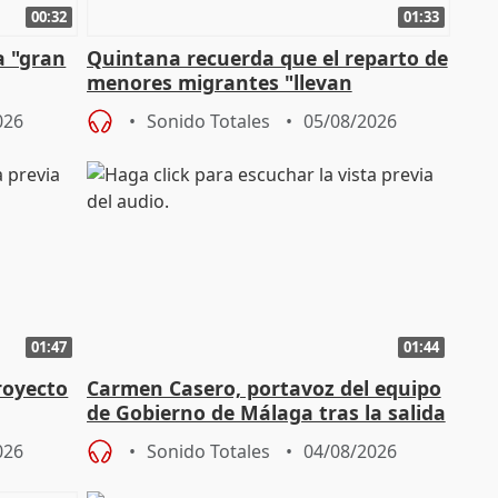
00:32
01:33
a "gran
Quintana recuerda que el reparto de
menores migrantes "llevan
aportación del Gobierno" central
026
Sonido Totales
05/08/2026
01:47
01:44
royecto
Carmen Casero, portavoz del equipo
de Gobierno de Málaga tras la salida
de Pérez de Siles
026
Sonido Totales
04/08/2026