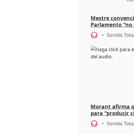
Mestre convenci
Parlamento "no 
defiende "estabi
Sonido Tota
Vox
Morant afirma qu
para "producir ci
resto del mundo
Sonido Tota