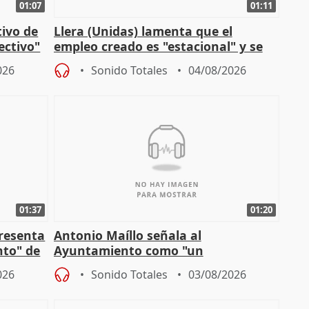
01:07
01:11
tivo de
Llera (Unidas) lamenta que el
lectivo"
empleo creado es "estacional" y se
"esfumará" al acabar el verano
026
Sonido Totales
04/08/2026
01:37
01:20
presenta
Antonio Maíllo señala al
nto" de
Ayuntamiento como "un
especulador más" sobre viviendas de
026
Sonido Totales
03/08/2026
Jiménez Becerril