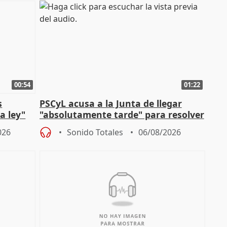
00:54
01:22
s
PSCyL acusa a la Junta de llegar
a ley"
"absolutamente tarde" para resolver
problemas como Newcastle
026
Sonido Totales
06/08/2026