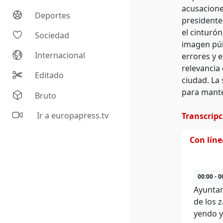
acusacione
Deportes
presidente
el cinturó
Sociedad
imagen púb
Internacional
errores y e
relevancia 
Editado
ciudad. La 
para mante
Bruto
Ir a europapress.tv
Transcrip
Con lín
00:00 - 0
Ayuntam
de los 
yendo y