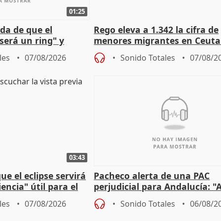
01:25
da de que el
Rego eleva a 1.342 la cifra de
será un ring" y
menores migrantes en Ceuta 
lidad" del pacto con
entrada masiva
les
07/08/2026
Sonido Totales
07/08/2
03:43
e el eclipse servirá
Pacheco alerta de una PAC
encia" útil para el
perjudicial para Andalucía: "A
agricultura hay que proteger
les
07/08/2026
Sonido Totales
06/08/2