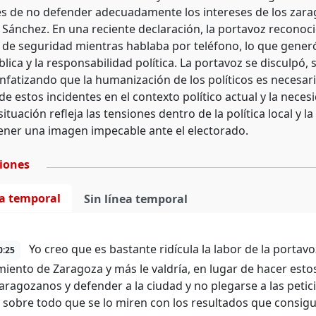
s de no defender adecuadamente los intereses de los zara
 Sánchez. En una reciente declaración, la portavoz reconoc
n de seguridad mientras hablaba por teléfono, lo que generó
lica y la responsabilidad política. La portavoz se disculp
nfatizando que la humanización de los políticos es necesaria
de estos incidentes en el contexto político actual y la nec
situación refleja las tensiones dentro de la política local y
ner una imagen impecable ante el electorado.
ciones
ea temporal
Sin línea temporal
Yo creo que es bastante ridícula la labor de la portavoz
0:25
iento de Zaragoza y más le valdría, en lugar de hacer estos
zaragozanos y defender a la ciudad y no plegarse a las petic
 sobre todo que se lo miren con los resultados que consigu