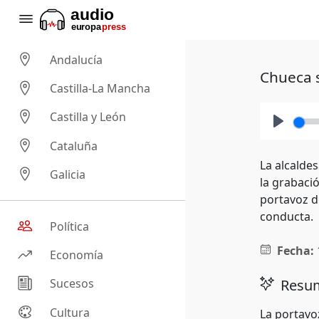
Andalucía
Chueca s
Castilla-La Mancha
Castilla y León
Play
Cataluña
La alcaldes
Galicia
la grabació
portavoz d
conducta.
Política
Fecha:
Economía
Resum
Sucesos
Cultura
La portavo