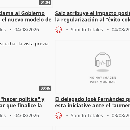
01:04
lama al Gobierno
Saiz atribuye el impacto posi
 el nuevo modelo de
la regularización al "éxito co
del Gobierno
les
04/08/2026
Sonido Totales
04/08/2
00:46
"hacer política" y
El delegado José Fernández 
r que finalice la
esta iniciative ante el "aume
l incendio
personas sin hogar en Madri
les
04/08/2026
Sonido Totales
03/08/2