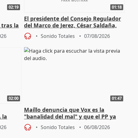
02:19
01:18
El presidente del Consejo Regulador
tras la
del Marco de Jerez, César Saldaña,
sobre exportaciones
026
Sonido Totales
07/08/2026
02:00
01:47
Maíllo denuncia que Vox es la
 la
"banalidad del mal" y que el PP ya
la"
asume todas sus tesis
026
Sonido Totales
06/08/2026