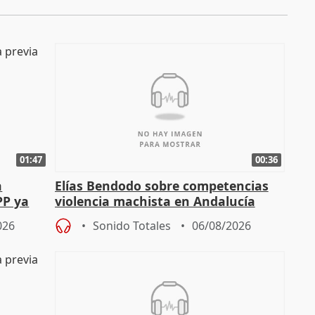
01:47
00:36
a
Elías Bendodo sobre competencias
PP ya
violencia machista en Andalucía
026
Sonido Totales
06/08/2026