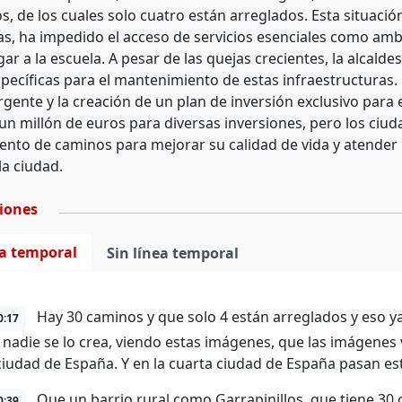
, de los cuales solo cuatro están arreglados. Esta situación
as, ha impedido el acceso de servicios esenciales como ambul
ar a la escuela. A pesar de las quejas crecientes, la alcald
specíficas para el mantenimiento de estas infraestructuras.
rgente y la creación de un plan de inversión exclusivo para 
un millón de euros para diversas inversiones, pero los ciud
nto de caminos para mejorar su calidad de vida y atender
la ciudad.
ciones
ea temporal
Sin línea temporal
Hay 30 caminos y que solo 4 están arreglados y eso ya
0:17
nadie se lo crea, viendo estas imágenes, que las imágenes v
ciudad de España. Y en la cuarta ciudad de España pasan es
Que un barrio rural como Garrapinillos, que tiene 30 c
0:39