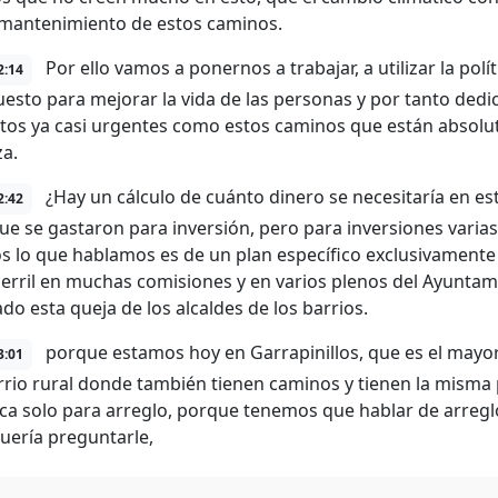
 mantenimiento de estos caminos.
Por ello vamos a ponernos a trabajar, a utilizar la pol
2:14
esto para mejorar la vida de las personas y por tanto dedic
s ya casi urgentes como estos caminos que están absolu
a.
¿Hay un cálculo de cuánto dinero se necesitaría en es
2:42
ue se gastaron para inversión, pero para inversiones vari
s lo que hablamos es de un plan específico exclusivamen
erril en muchas comisiones y en varios plenos del Ayuntami
do esta queja de los alcaldes de los barrios.
porque estamos hoy en Garrapinillos, que es el mayor
3:01
rrio rural donde también tienen caminos y tienen la misma 
ica solo para arreglo, porque tenemos que hablar de arreg
quería preguntarle,