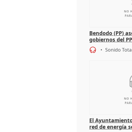
Bendodo (PP) as
gobiernos del PP
sobre los menor
Sonido Tota
El Ayuntamiento
red de energía s