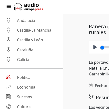
Andalucía
Ranera (
Castilla-La Mancha
rurales
Castilla y León
Cataluña
Play
Galicia
La portavo
Natalia Ch
Garrapinill
Política
Fecha:
Economía
Resum
Sucesos
Cultura
Los vecino