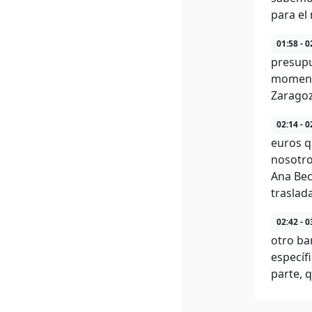
para el
01:58 - 0
presupu
momento
Zaragoz
02:14 - 0
euros q
nosotro
Ana Bec
traslada
02:42 - 0
otro ba
específ
parte, 