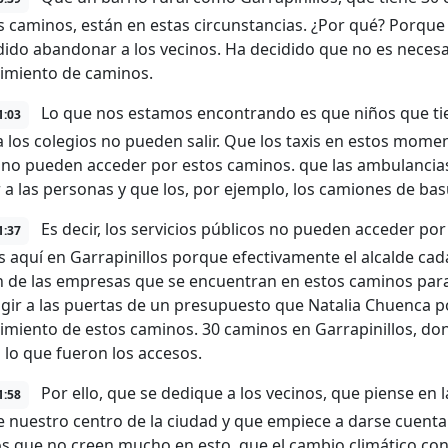
s caminos, están en estas circunstancias. ¿Por qué? Porqu
dido abandonar a los vecinos. Ha decidido que no es necesar
imiento de caminos.
Lo que nos estamos encontrando es que niños que tie
1:03
 a los colegios no pueden salir. Que los taxis en estos mome
no pueden acceder por estos caminos. que las ambulancias
 a las personas y que los, por ejemplo, los camiones de ba
Es decir, los servicios públicos no pueden acceder por 
1:37
 aquí en Garrapinillos porque efectivamente el alcalde cada
 de las empresas que se encuentran en estos caminos para
igir a las puertas de un presupuesto que Natalia Chuenca po
miento de estos caminos. 30 caminos en Garrapinillos, don
 lo que fueron los accesos.
Por ello, que se dedique a los vecinos, que piense en 
1:58
e nuestro centro de la ciudad y que empiece a darse cuent
 que no creen mucho en esto, que el cambio climático c