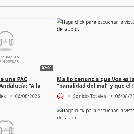
02:00
de una PAC
Maíllo denuncia que Vox es l
Andalucía: "A la
"banalidad del mal" y que el 
 que protegerla"
asume todas sus tesis
les
06/08/2026
Sonido Totales
06/08/2