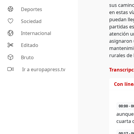
sus caminos
Deportes
en estas ví
puedan lleg
Sociedad
partidas e
Internacional
atención u
asignaron 
Editado
mantenimie
rurales de 
Bruto
Ir a europapress.tv
Transcrip
Con lín
00:00 - 0
aunque 
cuarta 
00:17 - 0