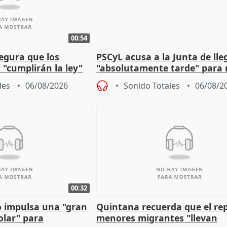
00:54
egura que los
PSCyL acusa a la Junta de lle
 "cumplirán la ley"
"absolutamente tarde" para 
es migrantes
problemas como Newcastle
les
06/08/2026
Sonido Totales
06/08/2
00:32
 impulsa una "gran
Quintana recuerda que el re
olar" para
menores migrantes "llevan