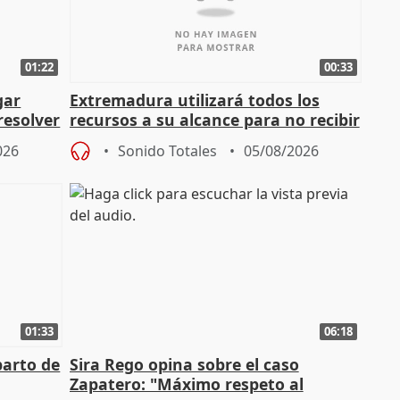
01:22
00:33
gar
Extremadura utilizará todos los
resolver
recursos a su alcance para no recibir
más menores migrantes
026
Sonido Totales
05/08/2026
01:33
06:18
parto de
Sira Rego opina sobre el caso
Zapatero: "Máximo respeto al