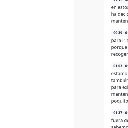
en esto
ha deci
manten
00:39 - 0
para ir
porque 
recoger
01:03 - 0
estamos
también
para ex
manteni
poquito
01:37 - 0
fuera d
sabemos