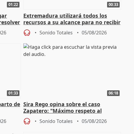
01:22
00:33
gar
Extremadura utilizará todos los
resolver
recursos a su alcance para no recibir
más menores migrantes
026
Sonido Totales
05/08/2026
01:33
06:18
parto de
Sira Rego opina sobre el caso
Zapatero: "Máximo respeto al
tral
proceso judicial"
026
Sonido Totales
05/08/2026