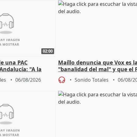
02:00
de una PAC
Maíllo denuncia que Vox es l
Andalucía: "A la
"banalidad del mal" y que el 
 que protegerla"
asume todas sus tesis
les
06/08/2026
Sonido Totales
06/08/2