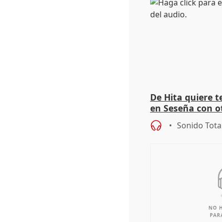
De Hita quiere 
en Seseña con 
Sonido Tota