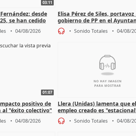
03:11
é Fernández: desde
Elisa Pérez de Siles, portavoz
25, se han cedido
gobierno de PP en el Ayunta
r nacimiento
de Málaga, deja la política
les
04/08/2026
Sonido Totales
04/08/2
01:07
 impacto positivo de
Llera (Unidas) lamenta que e
 al "éxito colectivo"
empleo creado es "estacional
"esfumará" al acabar el vera
les
04/08/2026
Sonido Totales
04/08/2