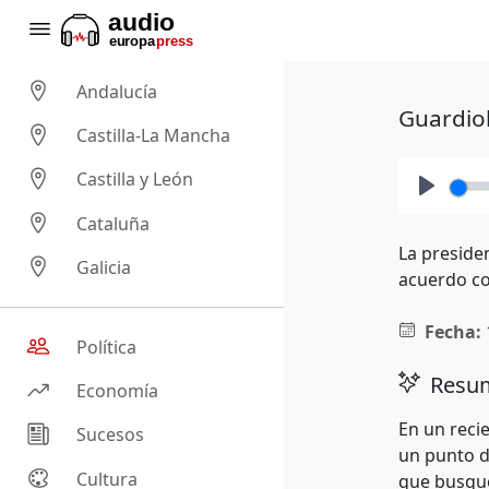
Andalucía
Guardiol
Castilla-La Mancha
Castilla y León
Play
Cataluña
La preside
Galicia
acuerdo co
Fecha:
Política
Resum
Economía
En un recie
Sucesos
un punto d
Cultura
que busque 