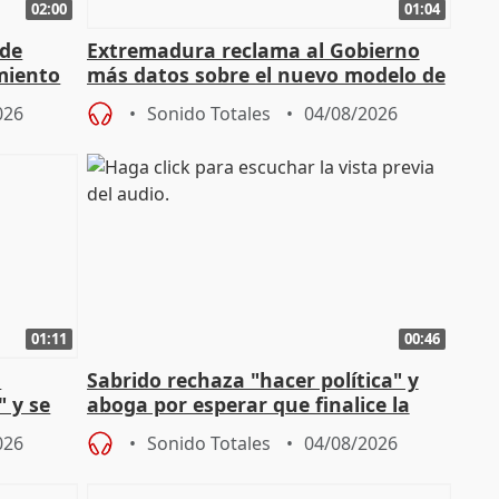
02:00
01:04
 de
Extremadura reclama al Gobierno
miento
más datos sobre el nuevo modelo de
financiación
026
Sonido Totales
04/08/2026
01:11
00:46
l
Sabrido rechaza "hacer política" y
" y se
aboga por esperar que finalice la
no
investigación del incendio
026
Sonido Totales
04/08/2026