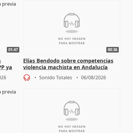
01:47
00:36
a
Elías Bendodo sobre competencias
PP ya
violencia machista en Andalucía
026
Sonido Totales
06/08/2026