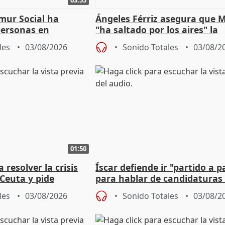
mur Social ha
Ángeles Férriz asegura que 
personas en
"ha saltado por los aires" la
lle durante Campaña
negociación tras acuerdo co
les
03/08/2026
Sonido Totales
03/08/2
01:50
 resolver la crisis
Íscar defiende ir "partido a p
Ceuta y pide
para hablar de candidaturas
a la UE
2027
les
03/08/2026
Sonido Totales
03/08/2