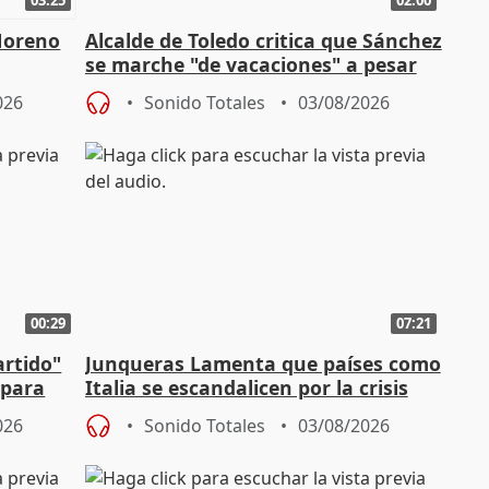
Moreno
Alcalde de Toledo critica que Sánchez
se marche "de vacaciones" a pesar
n SMA
de la crisis migratoria
026
Sonido Totales
03/08/2026
00:29
07:21
artido"
Junqueras Lamenta que países como
 para
Italia se escandalicen por la crisis
migratoria
026
Sonido Totales
03/08/2026