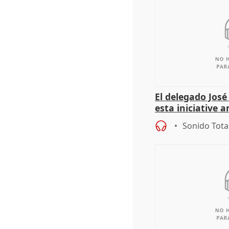
El delegado Jos
esta iniciative 
personas sin ho
Sonido Tota