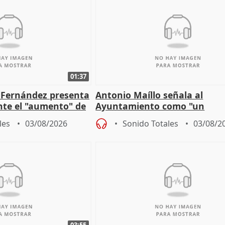
01:37
é Fernández presenta
Antonio Maíllo señala al
ante el "aumento" de
Ayuntamiento como "un
gar en Madri
especulador más" sobre vivi
les
03/08/2026
Sonido Totales
03/08/2
Jiménez Becerril
03:55