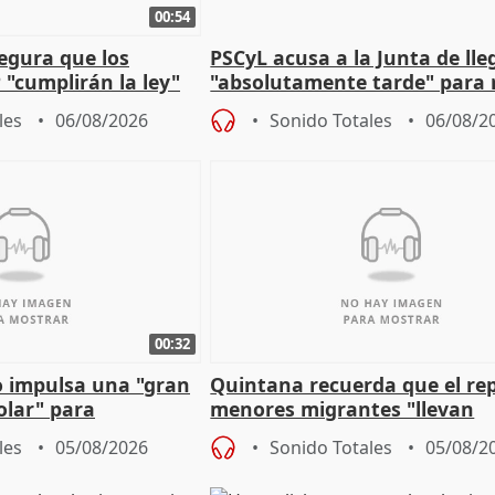
00:54
egura que los
PSCyL acusa a la Junta de lle
 "cumplirán la ley"
"absolutamente tarde" para 
es migrantes
problemas como Newcastle
les
06/08/2026
Sonido Totales
06/08/2
00:32
 impulsa una "gran
Quintana recuerda que el re
olar" para
menores migrantes "llevan
aportación del Gobierno" cen
les
05/08/2026
Sonido Totales
05/08/2