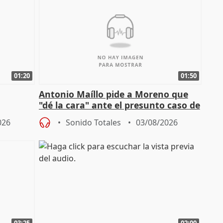
01:20
01:50
Antonio Maíllo pide a Moreno que
"dé la cara" ante el presunto caso de
endas de
acoso del CEO de ADM
026
Sonido Totales
03/08/2026
03:25
02:00