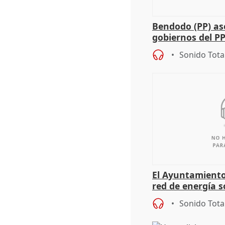
Bendodo (PP) as
gobiernos del PP
sobre los menor
Sonido Tota
El Ayuntamiento
red de energía s
autoconsumo
Sonido Tota