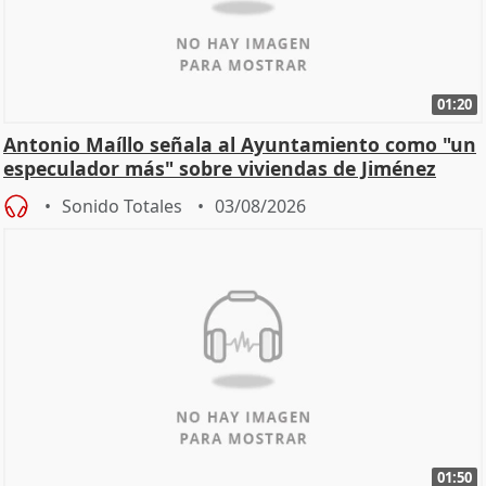
01:20
Antonio Maíllo señala al Ayuntamiento como "un
especulador más" sobre viviendas de Jiménez
Becerril
Sonido Totales
03/08/2026
01:50