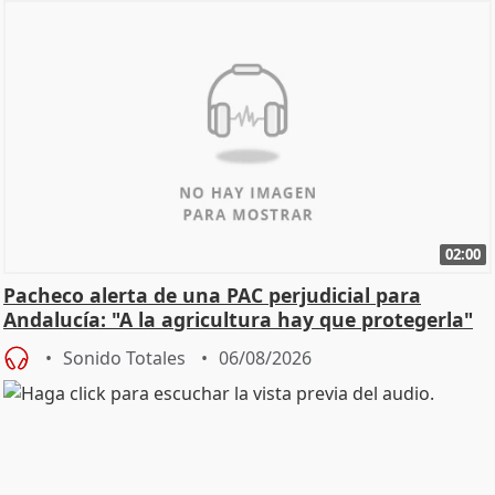
02:00
Pacheco alerta de una PAC perjudicial para
Andalucía: "A la agricultura hay que protegerla"
Sonido Totales
06/08/2026