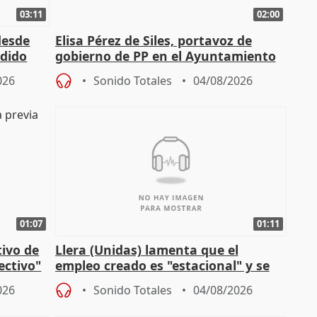
03:11
02:00
desde
Elisa Pérez de Siles, portavoz de
edido
gobierno de PP en el Ayuntamiento
de Málaga, deja la política
026
Sonido Totales
04/08/2026
01:07
01:11
tivo de
Llera (Unidas) lamenta que el
lectivo"
empleo creado es "estacional" y se
"esfumará" al acabar el verano
026
Sonido Totales
04/08/2026