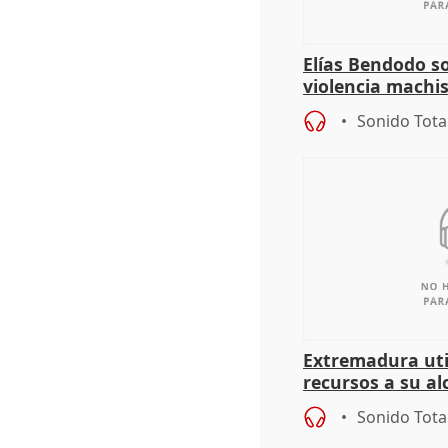
Elías Bendodo s
violencia machi
Sonido Tota
Extremadura util
recursos a su al
más menores mi
Sonido Tota