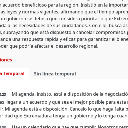
 acuerdo beneficioso para la región. Insistió en la importa
 las leyes y normas vigentes, afirmando que el tiempo aprem
un gobierno se debe a que considera prioritario que Extre
da a las necesidades de sus ciudadanos. Con ello, busca as
 subrayando que está dispuesto a cancelar compromisos par
anda una respuesta rápida y eficaz para garantizar el biene
der que podría afectar el desarrollo regional.
ciones
ea temporal
Sin línea temporal
Mi agenda, insisto, está a disposición de la negociaci
0:23
 es llegar a un acuerdo y que sea el mejor posible para es
ir. Mi agenda está a disposición. Cancelo lo que haga falta
oridad que Extremadura tenga un gobierno y lo tenga cuan
Hay un calendario que hay que cumplir. Nosotros res
0:38