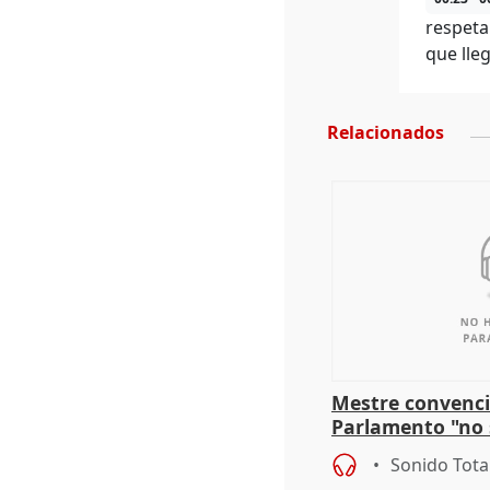
respeta
que lle
Relacionados
Mestre convenci
Parlamento "no 
defiende "estabi
Sonido Tota
Vox