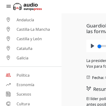
Andalucía
Guardiol
Castilla-La Mancha
las form
Castilla y León
Cataluña
Play
Galicia
La preside
Vox para f
Política
Fecha:
Economía
Resum
Sucesos
El líder p
Cultura
antes posi