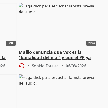
02:00
01:47
Maíllo denuncia que Vox es la
 la
"banalidad del mal" y que el PP ya
la"
asume todas sus tesis
026
Sonido Totales
06/08/2026