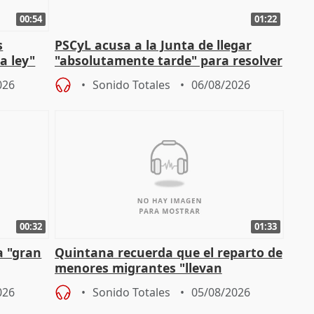
00:54
01:22
s
PSCyL acusa a la Junta de llegar
a ley"
"absolutamente tarde" para resolver
problemas como Newcastle
026
Sonido Totales
06/08/2026
00:32
01:33
a "gran
Quintana recuerda que el reparto de
menores migrantes "llevan
aportación del Gobierno" central
026
Sonido Totales
05/08/2026