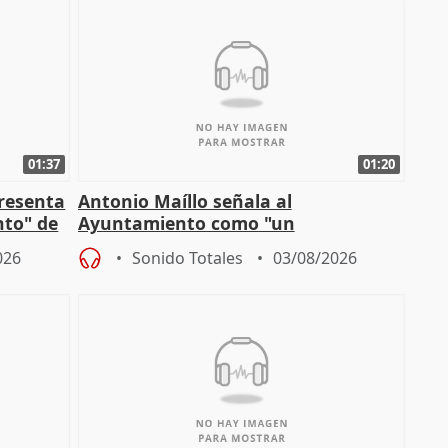
01:37
01:20
presenta
Antonio Maíllo señala al
nto" de
Ayuntamiento como "un
especulador más" sobre viviendas de
026
Sonido Totales
03/08/2026
Jiménez Becerril