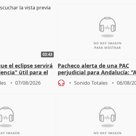
03:43
e el eclipse servirá
Pacheco alerta de una PAC
encia" útil para el
perjudicial para Andalucía: "A
agricultura hay que proteger
les
07/08/2026
Sonido Totales
06/08/2