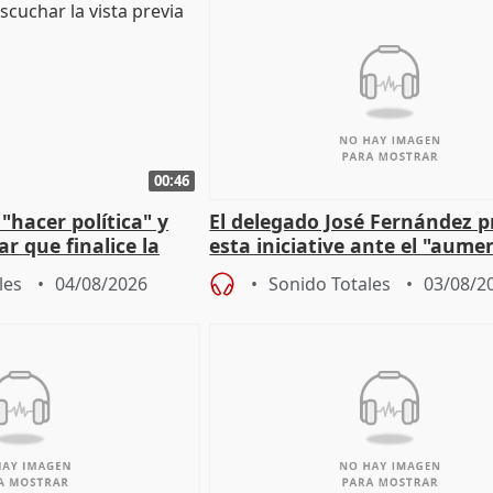
00:46
"hacer política" y
El delegado José Fernández 
r que finalice la
esta iniciative ante el "aume
l incendio
personas sin hogar en Madri
les
04/08/2026
Sonido Totales
03/08/2