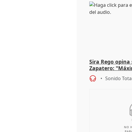
Sira Rego opina 
Zapatero: "Máxi
proceso judicial"
Sonido Tota