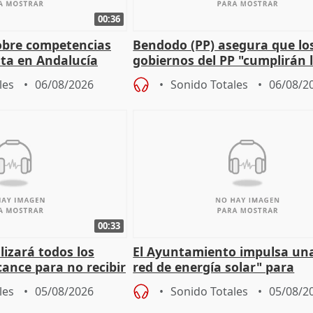
00:36
obre competencias
Bendodo (PP) asegura que lo
sta en Andalucía
gobiernos del PP "cumplirán l
sobre los menores migrantes
les
06/08/2026
Sonido Totales
06/08/2
00:33
izará todos los
El Ayuntamiento impulsa un
cance para no recibir
red de energía solar" para
grantes
autoconsumo
les
05/08/2026
Sonido Totales
05/08/2