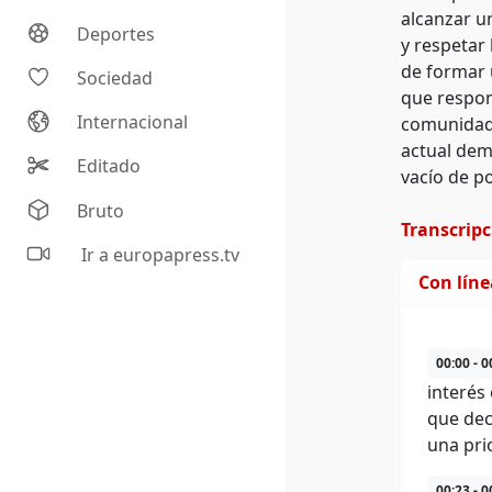
alcanzar un
Deportes
y respetar
de formar 
Sociedad
que respon
Internacional
comunidad,
actual dem
Editado
vacío de po
Bruto
Transcrip
Ir a europapress.tv
Con lín
00:00 - 0
interés
que dec
una pri
00:23 - 0