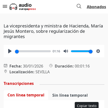
Abonados
La vicepresidenta y ministra de Hacienda, María
Jesús Montero, sobre regularización de
migrantes
01:16
Play
Mute
Setti
Fecha:
30/01/2026
Duración:
00:01:16
Localización:
SEVILLA
Transcripciones
Con línea temporal
Sin línea temporal
Copiar texto