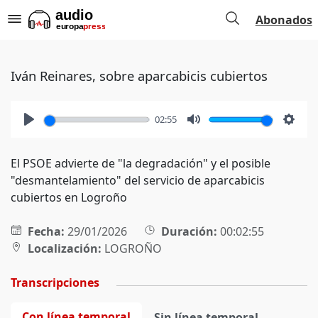
Abonados
Iván Reinares, sobre aparcabicis cubiertos
02:55
Play
Mute
Setti
El PSOE advierte de "la degradación" y el posible
"desmantelamiento" del servicio de aparcabicis
cubiertos en Logroño
Fecha:
29/01/2026
Duración:
00:02:55
Localización:
LOGROÑO
Transcripciones
Con línea temporal
Sin línea temporal