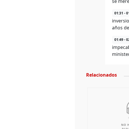
se mere
01:31 - 0
inversi
años de
01:49 - 0
impecab
ministe
Relacionados