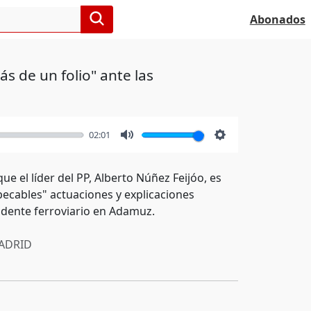
Abonados
s de un folio" ante las
02:01
Mute
Settings
e el líder del PP, Alberto Núñez Feijóo, es
pecables" actuaciones y explicaciones
idente ferroviario en Adamuz.
ADRID