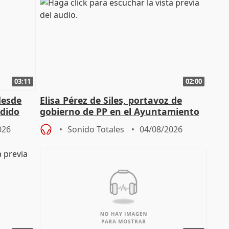
03:11
02:00
desde
Elisa Pérez de Siles, portavoz de
edido
gobierno de PP en el Ayuntamiento
de Málaga, deja la política
026
Sonido Totales
04/08/2026