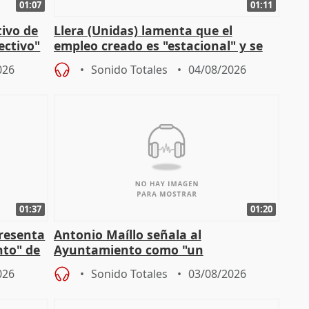
01:07
01:11
tivo de
Llera (Unidas) lamenta que el
lectivo"
empleo creado es "estacional" y se
"esfumará" al acabar el verano
026
Sonido Totales
04/08/2026
01:37
01:20
presenta
Antonio Maíllo señala al
nto" de
Ayuntamiento como "un
especulador más" sobre viviendas de
026
Sonido Totales
03/08/2026
Jiménez Becerril