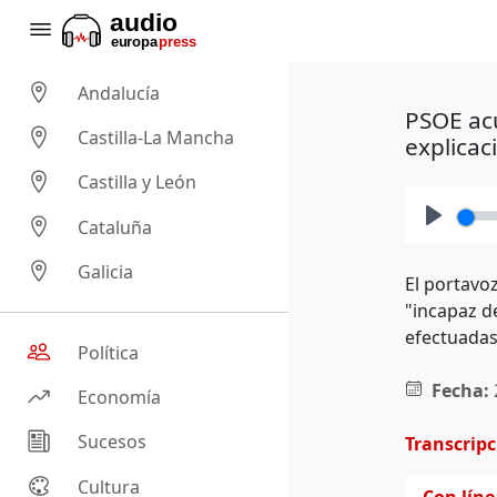
Andalucía
PSOE acu
Castilla-La Mancha
explicac
Castilla y León
Cataluña
Play
Galicia
El portavoz
"incapaz d
efectuadas
Política
Fecha:
Economía
Sucesos
Transcrip
Cultura