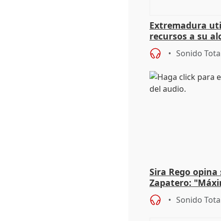
Extremadura util
recursos a su al
más menores mi
Sonido Tota
Sira Rego opina 
Zapatero: "Máxi
proceso judicial"
Sonido Tota