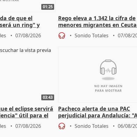
01:25
da de que el
Rego eleva a 1.342 la cifra de
será un ring" y
menores migrantes en Ceuta 
lidad" del pacto con
entrada masiva
les
07/08/2026
Sonido Totales
07/08/2
03:43
e el eclipse servirá
Pacheco alerta de una PAC
encia" útil para el
perjudicial para Andalucía: "A
agricultura hay que proteger
les
07/08/2026
Sonido Totales
06/08/2