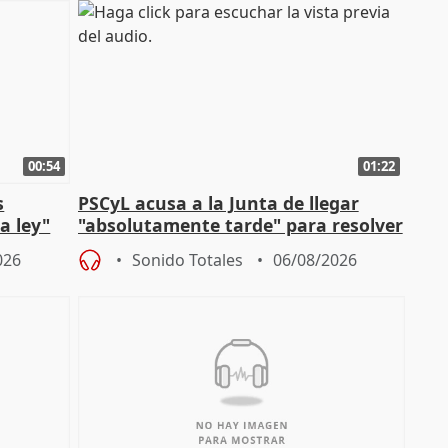
00:54
01:22
s
PSCyL acusa a la Junta de llegar
a ley"
"absolutamente tarde" para resolver
problemas como Newcastle
026
Sonido Totales
06/08/2026