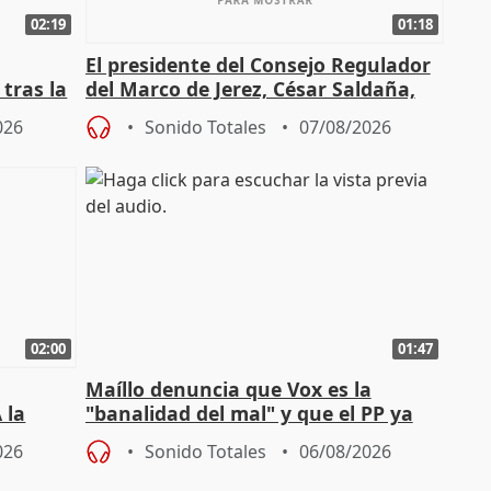
02:19
01:18
El presidente del Consejo Regulador
tras la
del Marco de Jerez, César Saldaña,
sobre exportaciones
026
Sonido Totales
07/08/2026
02:00
01:47
Maíllo denuncia que Vox es la
 la
"banalidad del mal" y que el PP ya
la"
asume todas sus tesis
026
Sonido Totales
06/08/2026