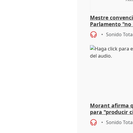
Mestre convenci
Parlamento "no 
defiende "estabi
Sonido Tota
Vox
Morant afirma qu
para "producir ci
resto del mundo
Sonido Tota