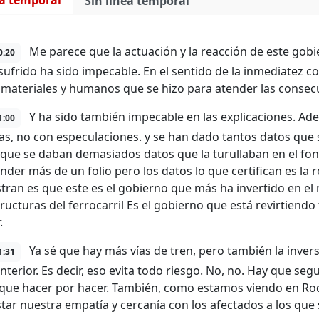
ea temporal
Sin línea temporal
Me parece que la actuación y la reacción de este gobie
0:20
ufrido ha sido impecable. En el sentido de la inmediatez co
materiales y humanos que se hizo para atender las consecu
Y ha sido también impecable en las explicaciones. Ad
1:00
ras, no con especulaciones. y se han dado tantos datos que
o que se daban demasiados datos que la turullaban en el fond
der más de un folio pero los datos lo que certifican es la r
ran es que este es el gobierno que más ha invertido en el 
tructuras del ferrocarril Es el gobierno que está revirtiendo
.
Ya sé que hay más vías de tren, pero también la inver
1:31
anterior. Es decir, eso evita todo riesgo. No, no. Hay que se
ue hacer por hacer. También, como estamos viendo en Roda
tar nuestra empatía y cercanía con los afectados a los que