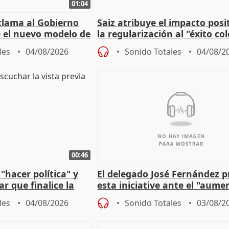
01:04
lama al Gobierno
Saiz atribuye el impacto posi
 el nuevo modelo de
la regularización al "éxito co
del Gobierno
les
04/08/2026
Sonido Totales
04/08/2
00:46
"hacer política" y
El delegado José Fernández 
r que finalice la
esta iniciative ante el "aume
l incendio
personas sin hogar en Madri
les
04/08/2026
Sonido Totales
03/08/2