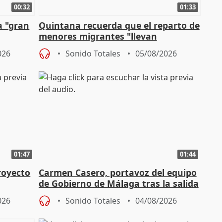
00:32
01:33
a "gran
Quintana recuerda que el reparto de
menores migrantes "llevan
aportación del Gobierno" central
026
Sonido Totales
05/08/2026
01:47
01:44
royecto
Carmen Casero, portavoz del equipo
de Gobierno de Málaga tras la salida
de Pérez de Siles
026
Sonido Totales
04/08/2026