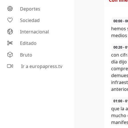
Con lín
Deportes
Sociedad
00:00 - 0
hemos s
Internacional
medios 
Editado
00:20 - 0
Bruto
con cif
día dij
Ir a europapress.tv
compren
demuest
infraes
anterior
01:00 - 0
que la 
mucho q
manifes