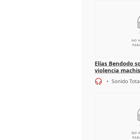
Elías Bendodo s
violencia machi
Sonido Tota