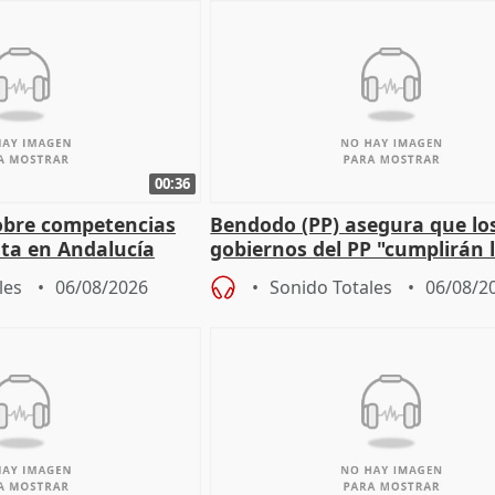
00:36
obre competencias
Bendodo (PP) asegura que lo
sta en Andalucía
gobiernos del PP "cumplirán l
sobre los menores migrantes
les
06/08/2026
Sonido Totales
06/08/2