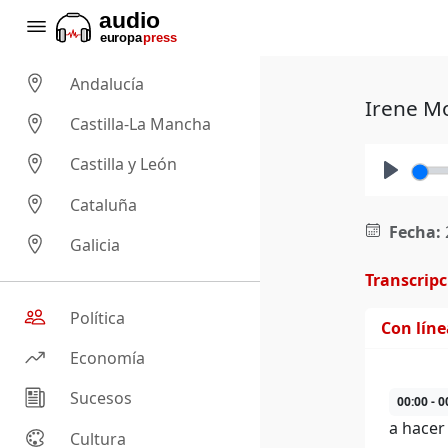
Andalucía
Irene Mo
Castilla-La Mancha
Castilla y León
Play
Cataluña
Fecha:
Galicia
Transcrip
Política
Con lín
Economía
Sucesos
00:00 - 0
a hacer
Cultura