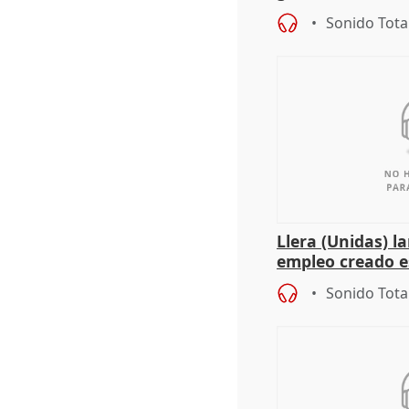
de Málaga, deja l
Sonido Tota
Llera (Unidas) l
empleo creado es
"esfumará" al a
Sonido Tota