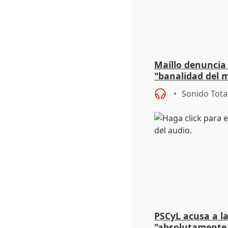
Maíllo denuncia 
"banalidad del m
asume todas sus
Sonido Tota
PSCyL acusa a la
"absolutamente 