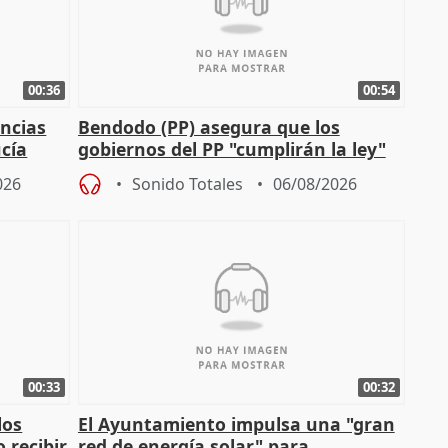
00:36
00:54
ncias
Bendodo (PP) asegura que los
cía
gobiernos del PP "cumplirán la ley"
sobre los menores migrantes
026
Sonido Totales
06/08/2026
00:33
00:32
los
El Ayuntamiento impulsa una "gran
 recibir
red de energía solar" para