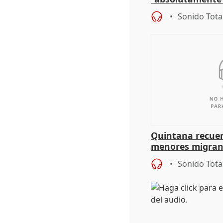
problemas como
Sonido Tota
Quintana recuer
menores migrant
aportación del G
Sonido Tota