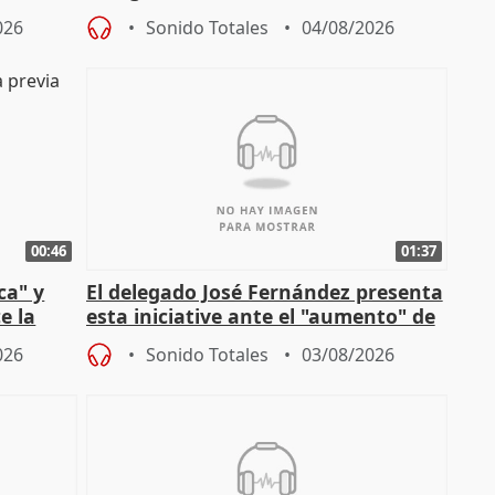
del Gobierno
026
Sonido Totales
04/08/2026
00:46
01:37
ca" y
El delegado José Fernández presenta
e la
esta iniciative ante el "aumento" de
personas sin hogar en Madri
026
Sonido Totales
03/08/2026