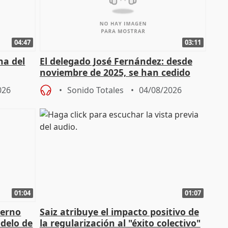
04:47
03:11
ha del
El delegado José Fernández: desde
noviembre de 2025, se han cedido
9.810 ayudas por nacimiento
026
Sonido Totales
04/08/2026
01:04
01:07
ierno
Saiz atribuye el impacto positivo de
delo de
la regularización al "éxito colectivo"