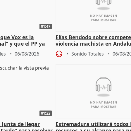
01:47
que Vox es la
Elías Bendodo sobre compete
al" y que el PP ya
violencia machista en Andalu
 tesis
les
06/08/2026
Sonido Totales
06/08/2
01:22
 Junta de llegar
Extremadura utilizará todos 
tarde" para resolver
recursos a su alcance para no