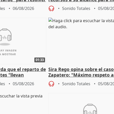
 Newcastle
más menores migrantes
les
06/08/2026
Sonido Totales
05/08/2
01:33
da que el reparto de
Sira Rego opina sobre el caso
es "llevan
Zapatero: "Máximo respeto a
obierno" central
proceso judicial"
les
05/08/2026
Sonido Totales
05/08/2