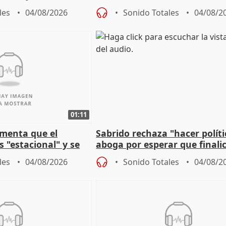
a política
financiación
les
04/08/2026
Sonido Totales
04/08/2
01:11
amenta que el
Sabrido rechaza "hacer políti
 "estacional" y se
aboga por esperar que finalic
cabar el verano
investigación del incendio
les
04/08/2026
Sonido Totales
04/08/2