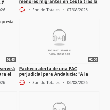
 y
menores migrantes en Ceuta tras la
cto con
entrada masiva
026
Sonido Totales
07/08/2026
03:43
02:00
servirá
Pacheco alerta de una PAC
ara el
perjudicial para Andalucía: "A la
agricultura hay que protegerla"
026
Sonido Totales
06/08/2026