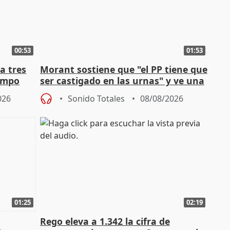
00:53
01:53
a tres
Morant sostiene que "el PP tiene que
campo
ser castigado en las urnas" y ve una
"pulsión de cambio"
026
Sonido Totales
08/08/2026
01:25
02:19
Rego eleva a 1.342 la cifra de