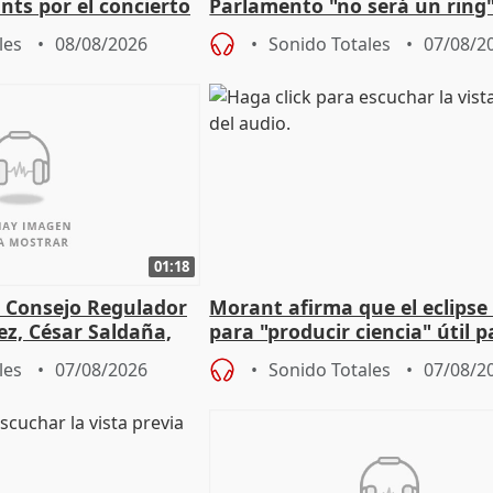
nts por el concierto
Parlamento "no será un ring"
 financiación
defiende "estabilidad" del pa
les
08/08/2026
Sonido Totales
07/08/2
Vox
01:18
l Consejo Regulador
Morant afirma que el eclipse 
ez, César Saldaña,
para "producir ciencia" útil p
ones
resto del mundo
les
07/08/2026
Sonido Totales
07/08/2