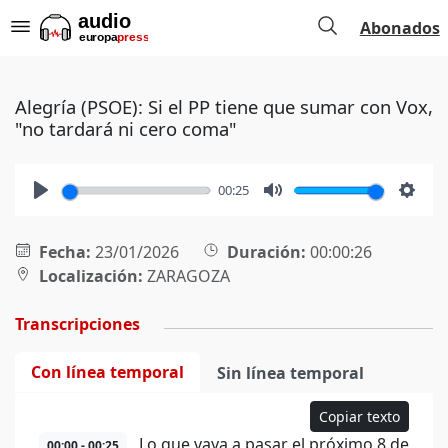
Abonados
Alegría (PSOE): Si el PP tiene que sumar con Vox,
"no tardará ni cero coma"
00:25
Play
Mute
Setti
Fecha:
23/01/2026
Duración:
00:00:26
Localización:
ZARAGOZA
Transcripciones
Con línea temporal
Sin línea temporal
Copiar texto
Lo que vaya a pasar el próximo 8 de
00:00 - 00:25