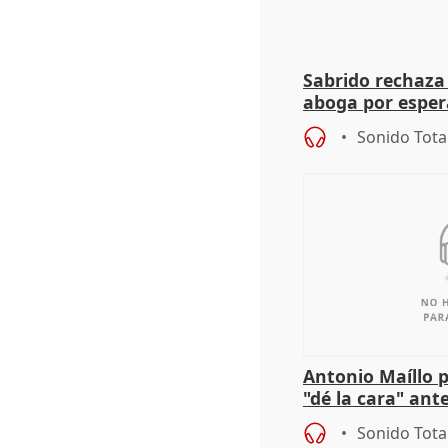
Sabrido rechaza 
aboga por espera
investigación de
Sonido Tota
Antonio Maíllo 
"dé la cara" ant
acoso del CEO 
Sonido Tota