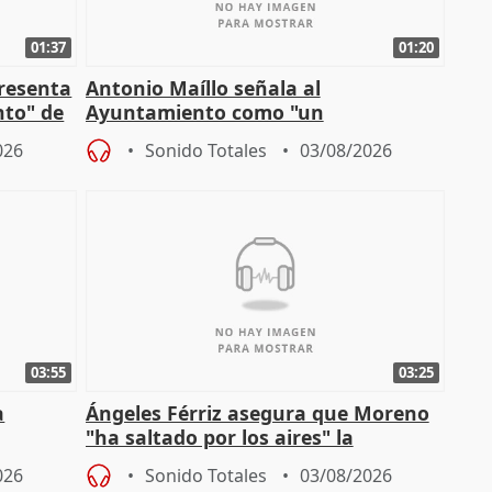
01:37
01:20
presenta
Antonio Maíllo señala al
nto" de
Ayuntamiento como "un
especulador más" sobre viviendas de
026
Sonido Totales
03/08/2026
Jiménez Becerril
03:55
03:25
a
Ángeles Férriz asegura que Moreno
"ha saltado por los aires" la
Campaña
negociación tras acuerdo con SMA
026
Sonido Totales
03/08/2026