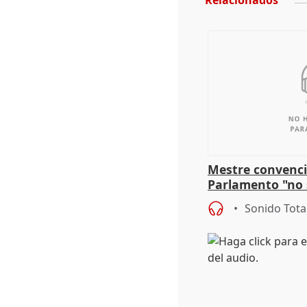
Relacionados
Mestre convenci
Parlamento "no 
defiende "estabi
Sonido Tota
Vox