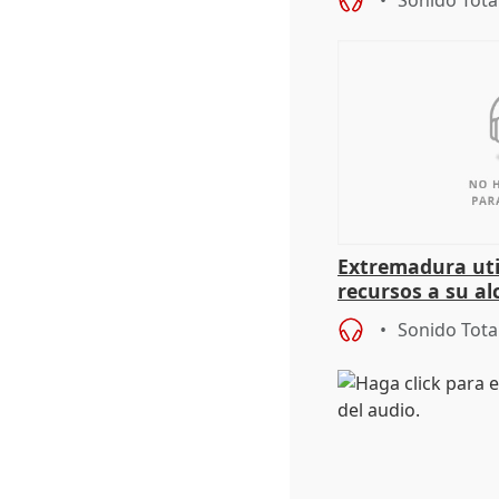
Sonido Tota
Extremadura util
recursos a su al
más menores mi
Sonido Tota