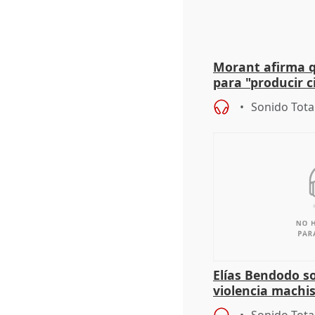
Morant afirma qu
para "producir ci
resto del mundo
Sonido Tota
Elías Bendodo s
violencia machi