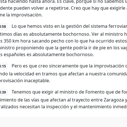
está haciendo hasta ahora. Es clave, porque si no sabemos l
idente pueden volver a repetirse. Creo que hay que exigirle
e la improvisación.
Lo que hemos visto en la gestión del sistema ferrovia
0:58
ltimos días es absolutamente bochornoso. Ver al ministro h
os 350 km hora sacando pecho con lo que ha ocurrido esto
ministro proponiendo que la gente podría ir de pie en los 
los españoles es absolutamente bochornoso.
Pero es que creo sinceramente que la improvisación q
1:15
ndo la velocidad en tramos que afectan a nuestra comuni
rovisación inaceptable.
Tenemos que exigir al ministro de Fomento que de fo
1:39
miento de las vías que afectan al trayecto entre Zaragoza 
ralizados necesitan la inspección y el mantenimiento inmed