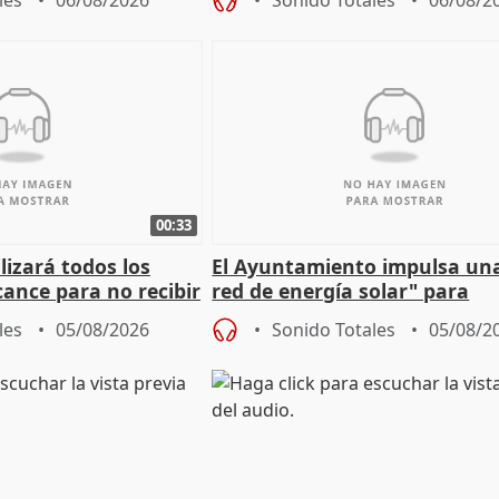
les
06/08/2026
Sonido Totales
06/08/2
00:33
izará todos los
El Ayuntamiento impulsa un
cance para no recibir
red de energía solar" para
grantes
autoconsumo
les
05/08/2026
Sonido Totales
05/08/2