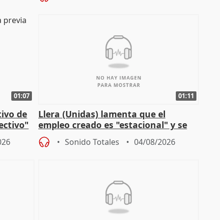
01:07
01:11
tivo de
Llera (Unidas) lamenta que el
lectivo"
empleo creado es "estacional" y se
"esfumará" al acabar el verano
026
Sonido Totales
04/08/2026