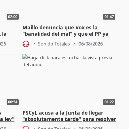
02:00
01:47
Maíllo denuncia que Vox es la
 la
"banalidad del mal" y que el PP ya
la"
asume todas sus tesis
026
Sonido Totales
06/08/2026
00:54
01:22
s
PSCyL acusa a la Junta de llegar
a ley"
"absolutamente tarde" para resolver
problemas como Newcastle