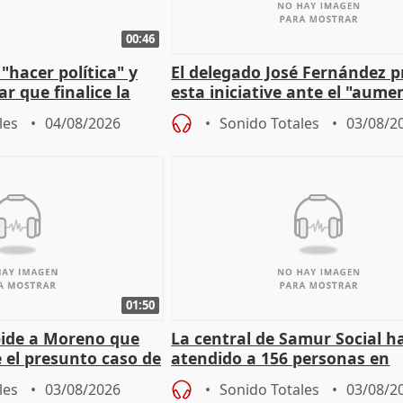
00:46
"hacer política" y
El delegado José Fernández 
r que finalice la
esta iniciative ante el "aume
l incendio
personas sin hogar en Madri
les
04/08/2026
Sonido Totales
03/08/2
01:50
pide a Moreno que
La central de Samur Social h
e el presunto caso de
atendido a 156 personas en
de ADM
situación de calle durante 
les
03/08/2026
Sonido Totales
03/08/2
de Calor