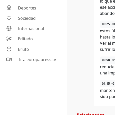
lo que 
ese acc
Deportes
abandon
Sociedad
00:25 - 0
Internacional
estos ú
hasta l
Editado
Ver al 
Bruto
sufrir 
Ir a europapress.tv
00:58 - 0
reducie
una imp
01:15 - 0
manteni
sido pa