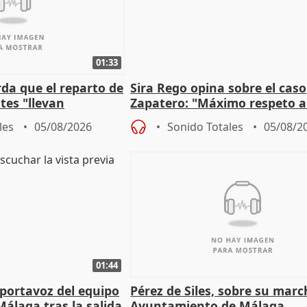
01:33
da que el reparto de
Sira Rego opina sobre el caso
es "llevan
Zapatero: "Máximo respeto a
obierno" central
proceso judicial"
les
05/08/2026
Sonido Totales
05/08/2
01:44
portavoz del equipo
Pérez de Siles, sobre su marc
álaga tras la salida
Ayuntamiento de Málaga