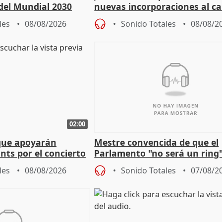
del Mundial 2030
nuevas incorporaciones al 
andaluz son mujeres jóvenes
les
08/08/2026
Sonido Totales
08/08/2
02:00
que apoyarán
Mestre convencida de que el
nts por el concierto
Parlamento "no será un ring"
 financiación
defiende "estabilidad" del pa
les
08/08/2026
Sonido Totales
07/08/2
Vox