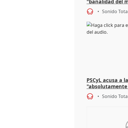
"banalidad del m
asume todas sus
Sonido Tota
PSCyL acusa a la
"absolutamente 
problemas como
Sonido Tota