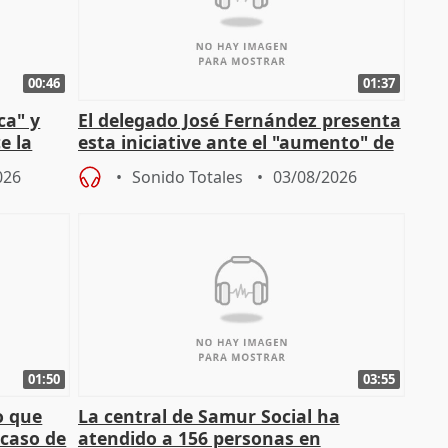
00:46
01:37
ca" y
El delegado José Fernández presenta
e la
esta iniciative ante el "aumento" de
personas sin hogar en Madri
026
Sonido Totales
03/08/2026
01:50
03:55
o que
La central de Samur Social ha
 caso de
atendido a 156 personas en