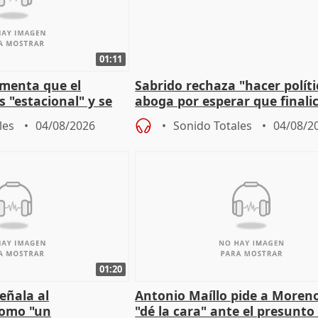
01:11
amenta que el
Sabrido rechaza "hacer políti
 "estacional" y se
aboga por esperar que finalic
cabar el verano
investigación del incendio
les
04/08/2026
Sonido Totales
04/08/2
01:20
eñala al
Antonio Maíllo pide a Moren
omo "un
"dé la cara" ante el presunto