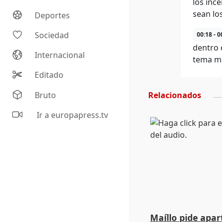
los inc
sean lo
Deportes
Sociedad
00:18 - 0
dentro 
Internacional
tema má
Editado
Bruto
Relacionados
Ir a europapress.tv
Maíllo pide apa