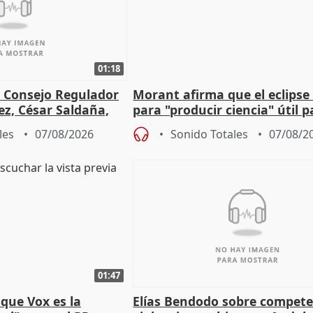
01:18
l Consejo Regulador
Morant afirma que el eclipse 
ez, César Saldaña,
para "producir ciencia" útil p
ones
resto del mundo
les
07/08/2026
Sonido Totales
07/08/2
01:47
que Vox es la
Elías Bendodo sobre compete