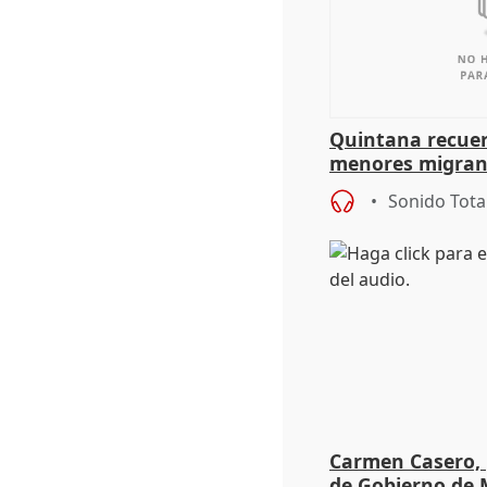
Quintana recuer
menores migrant
aportación del G
Sonido Tota
Carmen Casero, 
de Gobierno de M