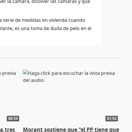
lver la cámara, disolver las cámaras y que
na serie de medidas en vivienda cuando
elante, es una toma de duda de pelo en el
00:53
01:53
a tres
Morant sostiene que "el PP tiene que