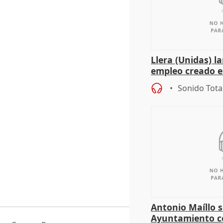
Llera (Unidas) l
empleo creado es
"esfumará" al a
Sonido Tota
Antonio Maíllo s
Ayuntamiento c