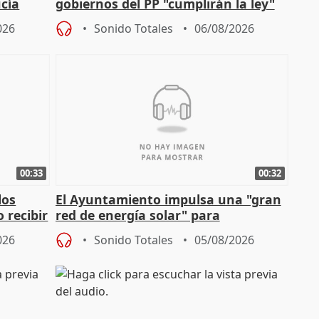
cía
gobiernos del PP "cumplirán la ley"
sobre los menores migrantes
026
Sonido Totales
06/08/2026
00:33
00:32
los
El Ayuntamiento impulsa una "gran
 recibir
red de energía solar" para
autoconsumo
026
Sonido Totales
05/08/2026