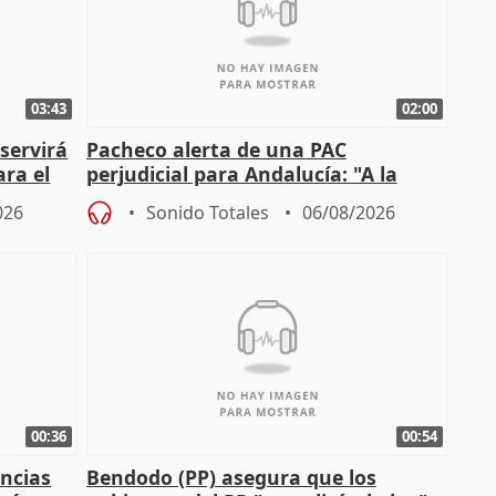
03:43
02:00
servirá
Pacheco alerta de una PAC
ara el
perjudicial para Andalucía: "A la
agricultura hay que protegerla"
026
Sonido Totales
06/08/2026
00:36
00:54
ncias
Bendodo (PP) asegura que los