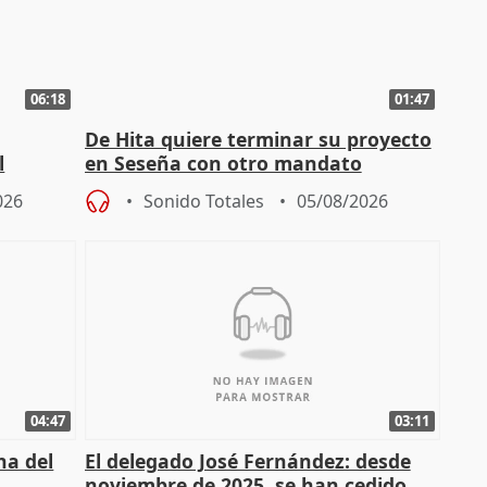
06:18
01:47
De Hita quiere terminar su proyecto
l
en Seseña con otro mandato
026
Sonido Totales
05/08/2026
04:47
03:11
ha del
El delegado José Fernández: desde
noviembre de 2025, se han cedido