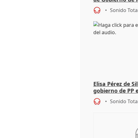
de Pérez de Siles
Sonido Tota
Elisa Pérez de Si
gobierno de PP 
de Málaga, deja l
Sonido Tota