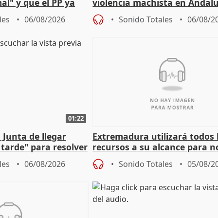
al" y que el PP ya
violencia machista en Andalu
 tesis
les
06/08/2026
Sonido Totales
06/08/2
01:22
 Junta de llegar
Extremadura utilizará todos 
tarde" para resolver
recursos a su alcance para no
 Newcastle
más menores migrantes
les
06/08/2026
Sonido Totales
05/08/2