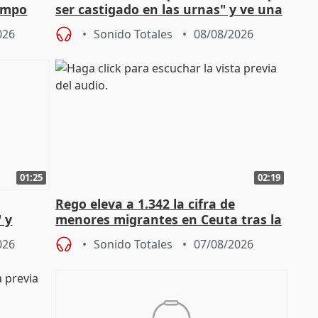
campo
ser castigado en las urnas" y ve una
"pulsión de cambio"
026
Sonido Totales
08/08/2026
01:25
02:19
Rego eleva a 1.342 la cifra de
 y
menores migrantes en Ceuta tras la
cto con
entrada masiva
026
Sonido Totales
07/08/2026